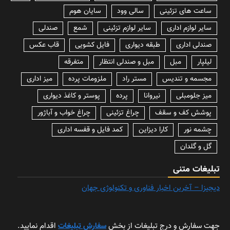
ساعت های تزئینی
سالی وود
سایان هوم
سایر لوازم اداری
سایر لوازم تزئینی
شمع
صندلی
صندلی اداری
طبقه دیواری
فایل کشویی
قاب عکس
لیلپار
مبل
مبل و صندلی انتظار
متفرقه
مجسمه و تندیس
مستر راد
ملزومات پرده
میز اداری
میز جلومبلی
نیروانا
پرده
پوستر و کاغذ دیواری
پوشش کف و سقف
چراغ تزئینی
چراغ خواب و آباژور
چشمه نور
کارا دیزاین
کمد فایل و قفسه اداری
گل و گلدان
تبلیغات متنی
دیجیزا – آخرین اخبار فناوری و تکنولوژی جهان
جهت سفارش و درج تبلیغات از بخش
سفارش تبلیغات
اقدام نمایید.