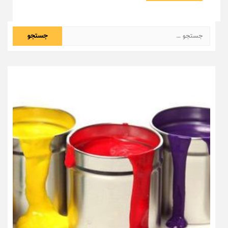
جستجو
برای: