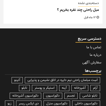
دسته‌بندی نشده
مبل راحتی چند نفره بخریم ؟
12 ماه قبل
دسترسی سریع
تماس با ما
درباره ما
سفارش آگهی
برچسب‌ها
lسِت مبلمان راحتی نیم دایره در اتاق نشیمن و پذیرایی
آتینو
آرام
آشپزخانه
آینه
استیکر و پوستر
تابلو
تابلو شاسی
تجسم
دکوراسیون
دکوراسیون آشپزخانه
دکوراسیون داخلی
دکوراسیون منزل
دی ایکس ریسر
زیو