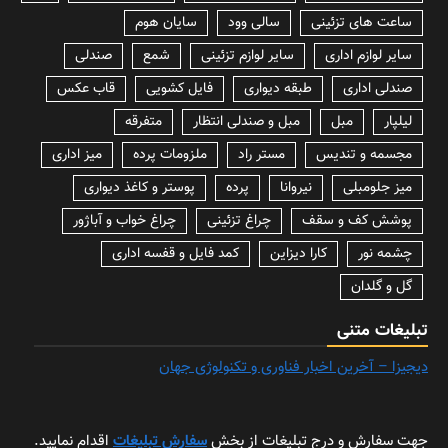
ساعت های تزئینی
سالی وود
سایان هوم
سایر لوازم اداری
سایر لوازم تزئینی
شمع
صندلی
صندلی اداری
طبقه دیواری
فایل کشویی
قاب عکس
لیلپار
مبل
مبل و صندلی انتظار
متفرقه
مجسمه و تندیس
مستر راد
ملزومات پرده
میز اداری
میز جلومبلی
نیروانا
پرده
پوستر و کاغذ دیواری
پوشش کف و سقف
چراغ تزئینی
چراغ خواب و آباژور
چشمه نور
کارا دیزاین
کمد فایل و قفسه اداری
گل و گلدان
تبلیغات متنی
دیجیزا – آخرین اخبار فناوری و تکنولوژی جهان
جهت سفارش و درج تبلیغات از بخش
سفارش تبلیغات
اقدام نمایید.