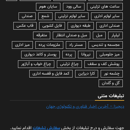
ساعت های تزئینی
سالی وود
سایان هوم
سایر لوازم اداری
سایر لوازم تزئینی
شمع
صندلی
صندلی اداری
طبقه دیواری
فایل کشویی
قاب عکس
لیلپار
مبل
مبل و صندلی انتظار
متفرقه
مجسمه و تندیس
مستر راد
ملزومات پرده
میز اداری
میز جلومبلی
نیروانا
پرده
پوستر و کاغذ دیواری
پوشش کف و سقف
چراغ تزئینی
چراغ خواب و آباژور
چشمه نور
کارا دیزاین
کمد فایل و قفسه اداری
گل و گلدان
تبلیغات متنی
دیجیزا – آخرین اخبار فناوری و تکنولوژی جهان
جهت سفارش و درج تبلیغات از بخش
سفارش تبلیغات
اقدام نمایید.