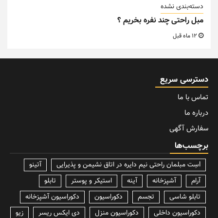
دسته‌بندی نشده
مبل راحتی چند نفره بخریم ؟
12 ماه قبل
دسترسی سریع
تماس با ما
درباره ما
سفارش آگهی
برچسب‌ها
lسِت مبلمان راحتی نیم دایره در اتاق نشیمن و پذیرایی
آتینو
آرام
آشپزخانه
آینه
استیکر و پوستر
تابلو
تابلو شاسی
تجسم
دکوراسیون
دکوراسیون آشپزخانه
دکوراسیون داخلی
دکوراسیون منزل
دی ایکس ریسر
زیو