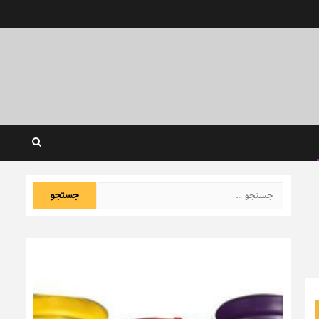
جستجو
برای: