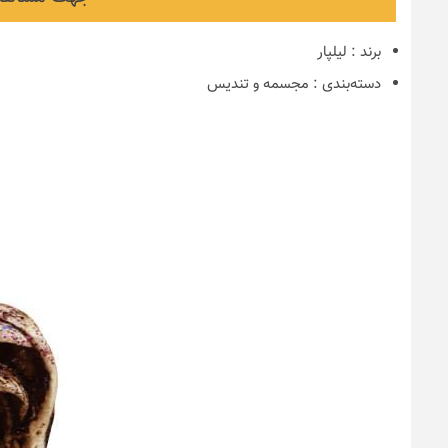
برند
:
لیلپار
دسته‌بندی
:
مجسمه و تندیس
نکات و ترفندها
دکوراسیون مدر
های ایرانی
6 سال قبل