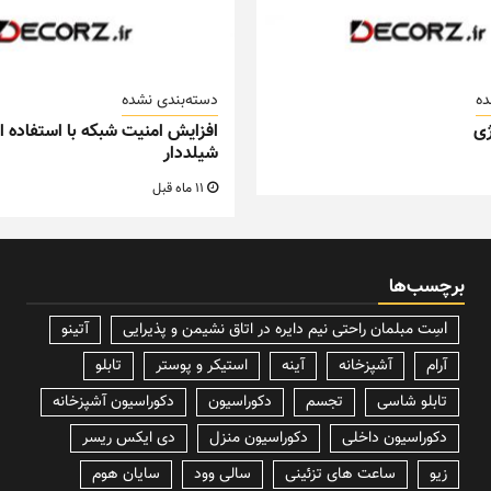
ده
دسته‌بندی نشده
ی
افزایش امنیت شبکه با استفاده از
شیلددار
11 ماه قبل
برچسب‌ها
lسِت مبلمان راحتی نیم دایره در اتاق نشیمن و پذیرایی
آتینو
آرام
آشپزخانه
آینه
استیکر و پوستر
تابلو
تابلو شاسی
تجسم
دکوراسیون
دکوراسیون آشپزخانه
دکوراسیون داخلی
دکوراسیون منزل
دی ایکس ریسر
زیو
ساعت های تزئینی
سالی وود
سایان هوم