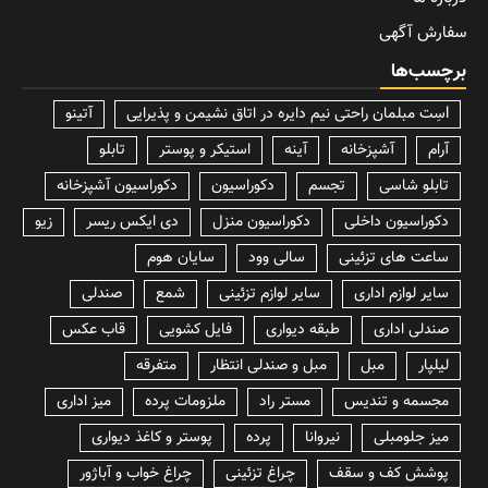
سفارش آگهی
برچسب‌ها
lسِت مبلمان راحتی نیم دایره در اتاق نشیمن و پذیرایی
آتینو
آرام
آشپزخانه
آینه
استیکر و پوستر
تابلو
تابلو شاسی
تجسم
دکوراسیون
دکوراسیون آشپزخانه
دکوراسیون داخلی
دکوراسیون منزل
دی ایکس ریسر
زیو
ساعت های تزئینی
سالی وود
سایان هوم
سایر لوازم اداری
سایر لوازم تزئینی
شمع
صندلی
صندلی اداری
طبقه دیواری
فایل کشویی
قاب عکس
لیلپار
مبل
مبل و صندلی انتظار
متفرقه
مجسمه و تندیس
مستر راد
ملزومات پرده
میز اداری
میز جلومبلی
نیروانا
پرده
پوستر و کاغذ دیواری
پوشش کف و سقف
چراغ تزئینی
چراغ خواب و آباژور