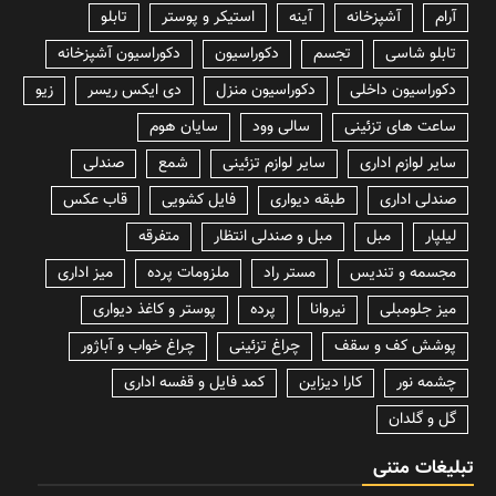
آرام
آشپزخانه
آینه
استیکر و پوستر
تابلو
تابلو شاسی
تجسم
دکوراسیون
دکوراسیون آشپزخانه
دکوراسیون داخلی
دکوراسیون منزل
دی ایکس ریسر
زیو
ساعت های تزئینی
سالی وود
سایان هوم
سایر لوازم اداری
سایر لوازم تزئینی
شمع
صندلی
صندلی اداری
طبقه دیواری
فایل کشویی
قاب عکس
لیلپار
مبل
مبل و صندلی انتظار
متفرقه
مجسمه و تندیس
مستر راد
ملزومات پرده
میز اداری
میز جلومبلی
نیروانا
پرده
پوستر و کاغذ دیواری
پوشش کف و سقف
چراغ تزئینی
چراغ خواب و آباژور
چشمه نور
کارا دیزاین
کمد فایل و قفسه اداری
گل و گلدان
تبلیغات متنی