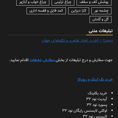
پوشش کف و سقف
چراغ تزئینی
چراغ خواب و آباژور
چشمه نور
کارا دیزاین
کمد فایل و قفسه اداری
گل و گلدان
تبلیغات متنی
دیجیزا – آخرین اخبار فناوری و تکنولوژی جهان
جهت سفارش و درج تبلیغات از بخش
سفارش تبلیغات
اقدام نمایید.
خرید بک لینک و رپورتاژ
خرید بکلینک
آپدیت نود 32
پسورد نود 32
اوکلی لایسنس رایگان نود 32
لایسنس نود 32