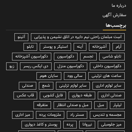
درباره ما
سفارش آگهی
برچسب‌ها
lسِت مبلمان راحتی نیم دایره در اتاق نشیمن و پذیرایی
آتینو
آرام
آشپزخانه
آینه
استیکر و پوستر
تابلو
تابلو شاسی
تجسم
دکوراسیون
دکوراسیون آشپزخانه
دکوراسیون داخلی
دکوراسیون منزل
دی ایکس ریسر
زیو
ساعت های تزئینی
سالی وود
سایان هوم
سایر لوازم اداری
سایر لوازم تزئینی
شمع
صندلی
صندلی اداری
طبقه دیواری
فایل کشویی
قاب عکس
لیلپار
مبل
مبل و صندلی انتظار
متفرقه
مجسمه و تندیس
مستر راد
ملزومات پرده
میز اداری
میز جلومبلی
نیروانا
پرده
پوستر و کاغذ دیواری