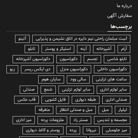
درباره ما
سفارش آگهی
برچسب‌ها
lسِت مبلمان راحتی نیم دایره در اتاق نشیمن و پذیرایی
آتینو
آرام
آشپزخانه
آینه
استیکر و پوستر
تابلو
تابلو شاسی
تجسم
دکوراسیون
دکوراسیون آشپزخانه
دکوراسیون داخلی
دکوراسیون منزل
دی ایکس ریسر
زیو
ساعت های تزئینی
سالی وود
سایان هوم
سایر لوازم اداری
سایر لوازم تزئینی
شمع
صندلی
صندلی اداری
طبقه دیواری
فایل کشویی
قاب عکس
لیلپار
مبل
مبل و صندلی انتظار
متفرقه
مجسمه و تندیس
مستر راد
ملزومات پرده
میز اداری
میز جلومبلی
نیروانا
پرده
پوستر و کاغذ دیواری