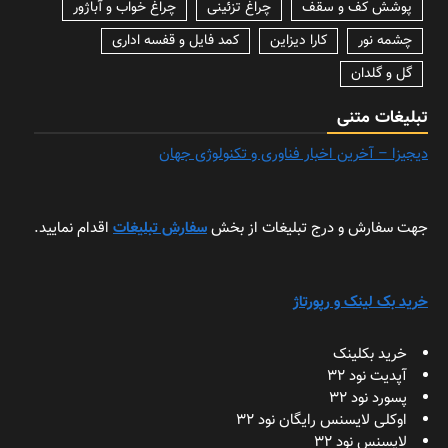
پوشش کف و سقف
چراغ تزئینی
چراغ خواب و آباژور
چشمه نور
کارا دیزاین
کمد فایل و قفسه اداری
گل و گلدان
تبلیغات متنی
دیجیزا – آخرین اخبار فناوری و تکنولوژی جهان
جهت سفارش و درج تبلیغات از بخش
سفارش تبلیغات
اقدام نمایید.
خرید بک لینک و رپورتاژ
خرید بکلینک
آپدیت نود 32
پسورد نود 32
اوکلی لایسنس رایگان نود 32
لایسنس نود 32