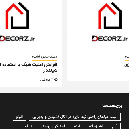
ده
دسته‌بندی نشده
ی
افزایش امنیت شبکه با استفاده از
شیلددار
11 ماه قبل
برچسب‌ها
lسِت مبلمان راحتی نیم دایره در اتاق نشیمن و پذیرایی
آتینو
آرام
آشپزخانه
آینه
استیکر و پوستر
تابلو