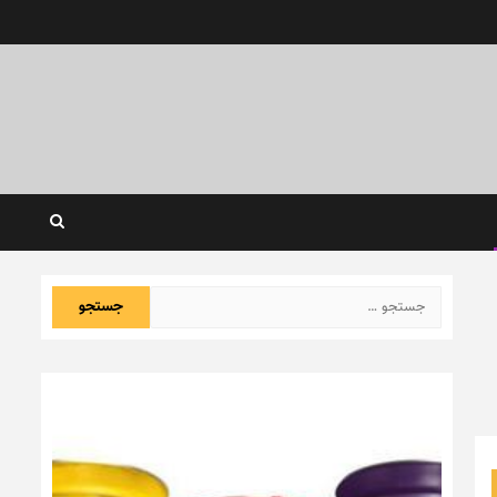
جستجو
برای: