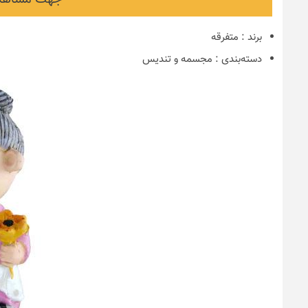
برند
:
متفرقه
دسته‌بندی
:
مجسمه و تندیس
نکات و ترفندها
دکوراسیون مدر
های ایرانی
6 سال قبل