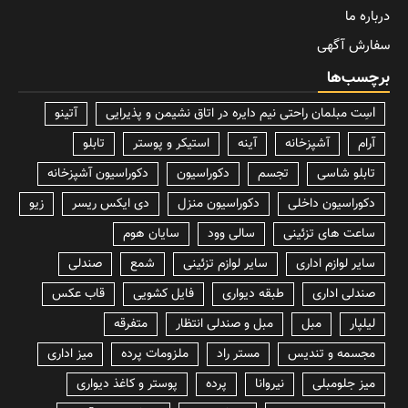
درباره ما
سفارش آگهی
برچسب‌ها
lسِت مبلمان راحتی نیم دایره در اتاق نشیمن و پذیرایی
آتینو
آرام
آشپزخانه
آینه
استیکر و پوستر
تابلو
تابلو شاسی
تجسم
دکوراسیون
دکوراسیون آشپزخانه
دکوراسیون داخلی
دکوراسیون منزل
دی ایکس ریسر
زیو
ساعت های تزئینی
سالی وود
سایان هوم
سایر لوازم اداری
سایر لوازم تزئینی
شمع
صندلی
صندلی اداری
طبقه دیواری
فایل کشویی
قاب عکس
لیلپار
مبل
مبل و صندلی انتظار
متفرقه
مجسمه و تندیس
مستر راد
ملزومات پرده
میز اداری
میز جلومبلی
نیروانا
پرده
پوستر و کاغذ دیواری