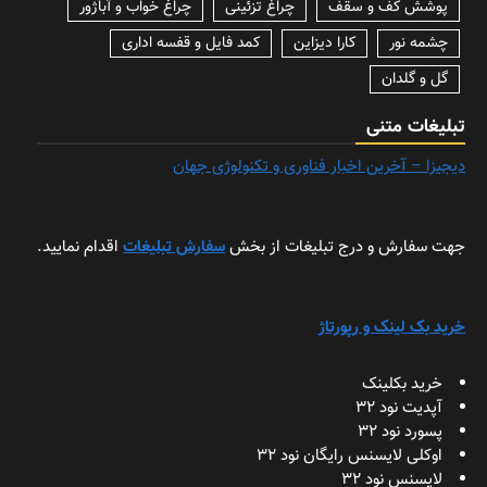
پوشش کف و سقف
چراغ تزئینی
چراغ خواب و آباژور
چشمه نور
کارا دیزاین
کمد فایل و قفسه اداری
گل و گلدان
تبلیغات متنی
دیجیزا – آخرین اخبار فناوری و تکنولوژی جهان
جهت سفارش و درج تبلیغات از بخش
سفارش تبلیغات
اقدام نمایید.
خرید بک لینک و رپورتاژ
خرید بکلینک
آپدیت نود 32
پسورد نود 32
اوکلی لایسنس رایگان نود 32
لایسنس نود 32