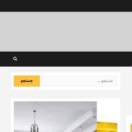
جستجو
برای: