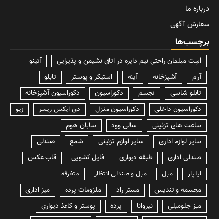
درباره ما
سفارش آگهی
برچسب‌ها
lسِت مبلمان راحتی نیم دایره در اتاق نشیمن و پذیرایی
آتینو
آرام
آشپزخانه
آینه
استیکر و پوستر
تابلو
تابلو شاسی
تجسم
دکوراسیون
دکوراسیون آشپزخانه
دکوراسیون داخلی
دکوراسیون منزل
دی ایکس ریسر
زیو
ساعت های تزئینی
سالی وود
سایان هوم
سایر لوازم اداری
سایر لوازم تزئینی
شمع
صندلی
صندلی اداری
طبقه دیواری
فایل کشویی
قاب عکس
لیلپار
مبل
مبل و صندلی انتظار
متفرقه
مجسمه و تندیس
مستر راد
ملزومات پرده
میز اداری
میز جلومبلی
نیروانا
پرده
پوستر و کاغذ دیواری