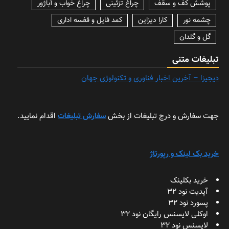
پوشش کف و سقف
چراغ تزئینی
چراغ خواب و آباژور
چشمه نور
کارا دیزاین
کمد فایل و قفسه اداری
گل و گلدان
تبلیغات متنی
دیجیزا – آخرین اخبار فناوری و تکنولوژی جهان
جهت سفارش و درج تبلیغات از بخش
سفارش تبلیغات
اقدام نمایید.
خرید بک لینک و رپورتاژ
خرید بکلینک
آپدیت نود 32
پسورد نود 32
اوکلی لایسنس رایگان نود 32
لایسنس نود 32