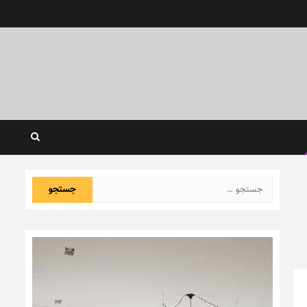
جستجو
برای: