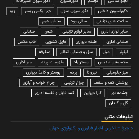
پوشش کف و سقف
چراغ تزئینی
چراغ خواب و آباژور
چشمه نور
کارا دیزاین
کمد فایل و قفسه اداری
گل و گلدان
تبلیغات متنی
دیجیزا – آخرین اخبار فناوری و تکنولوژی جهان
جهت سفارش و درج تبلیغات از بخش
سفارش تبلیغات
اقدام نمایید.
خرید بک لینک و رپورتاژ
خرید بکلینک
آپدیت نود 32
پسورد نود 32
اوکلی لایسنس رایگان نود 32
لایسنس نود 32