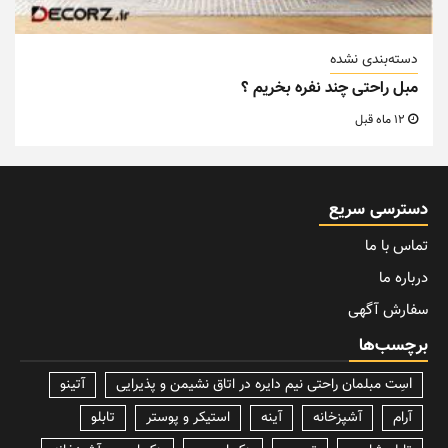
درباره ما
سفارش آگهی
برچسب‌ها
lسِت مبلمان راحتی نیم دایره در اتاق نشیمن و پذیرایی
آتینو
آرام
آشپزخانه
آینه
استیکر و پوستر
تابلو
تابلو شاسی
تجسم
دکوراسیون
دکوراسیون آشپزخانه
دکوراسیون داخلی
دکوراسیون منزل
دی ایکس ریسر
زیو
ساعت های تزئینی
سالی وود
سایان هوم
سایر لوازم اداری
سایر لوازم تزئینی
شمع
صندلی
صندلی اداری
طبقه دیواری
فایل کشویی
قاب عکس
لیلپار
مبل
مبل و صندلی انتظار
متفرقه
مجسمه و تندیس
مستر راد
ملزومات پرده
میز اداری
میز جلومبلی
نیروانا
پرده
پوستر و کاغذ دیواری