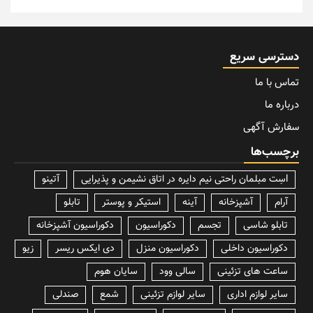
دسترسی سریع
تماس با ما
درباره ما
سفارش آگهی
برچسب‌ها
lسِت مبلمان راحتی نیم دایره در اتاق نشیمن و پذیرایی
آتینو
آرام
آشپزخانه
آینه
استیکر و پوستر
تابلو
تابلو شاسی
تجسم
دکوراسیون
دکوراسیون آشپزخانه
دکوراسیون داخلی
دکوراسیون منزل
دی ایکس ریسر
زیو
ساعت های تزئینی
سالی وود
سایان هوم
سایر لوازم اداری
سایر لوازم تزئینی
شمع
صندلی