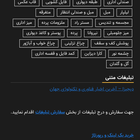
صندلی اداری
طبقه دیواری
فایل کشویی
قاب عکس
لیلپار
مبل
مبل و صندلی انتظار
متفرقه
مجسمه و تندیس
مستر راد
ملزومات پرده
میز اداری
میز جلومبلی
نیروانا
پرده
پوستر و کاغذ دیواری
پوشش کف و سقف
چراغ تزئینی
چراغ خواب و آباژور
چشمه نور
کارا دیزاین
کمد فایل و قفسه اداری
گل و گلدان
تبلیغات متنی
دیجیزا – آخرین اخبار فناوری و تکنولوژی جهان
جهت سفارش و درج تبلیغات از بخش
سفارش تبلیغات
اقدام نمایید.
خرید بک لینک و رپورتاژ