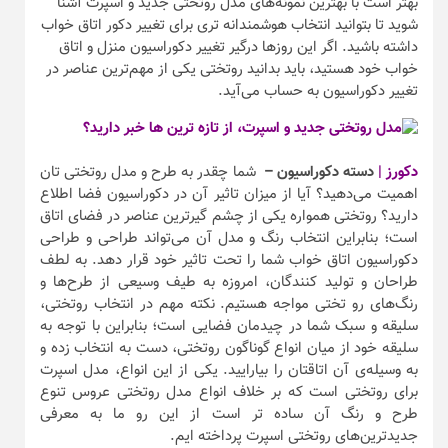
بهتر است با بهترین نمونه‌های مدل روتختی جدید و اسپرت آشنا
شوید تا بتوانید انتخاب هوشمندانه تری برای تغییر دکور اتاق خواب
داشته باشید. اگر این روز‌ها درگیر تغییر دکوراسیون منزل و اتاق
خواب خود هستید، باید بدانید روتختی یکی از مهم‌ترین عناصر در
تغییر دکوراسیون به حساب می‌آید.
دکورز |
دسته دکوراسیون –
شما چقدر به طرح و مدل روتختی تان
اهمیت می‌دهید؟ آیا از میزان تاثیر آن در دکوراسیون فضا اطلاع
دارید؟ روتختی همواره یکی از چشم گیرترین عناصر در فضای اتاق
است؛ بنابراین انتخاب رنگ و مدل آن می‌تواند طراحی و طراحی
دکوراسیون اتاق خواب شما را تحت تاثیر خود قرار دهد. به لطف
طراحان و تولید کنندگان، امروزه به طیف وسیعی از طرح‌ها و
رنگ‌های رو تختی مواجه هستیم. نکته‌ مهم در انتخاب روتختی،
سلیقه و سبک شما در چیدمان فضایی است؛ بنابراین با توجه به
سلیقه‌ خود از میان انواع گوناگون روتختی، دست به انتخاب زده و
به وسیله‌ی آن اتاقتان را بیارایید. یکی از این انواع، مدل اسپرت
برای روتختی است که بر خلاف انواع مدل روتختی عروس تنوع
طرح و رنگ آن ساده تر است از این رو ما به معرفی
جدید‌ترین‌های روتختی اسپرت پرداخته ایم.