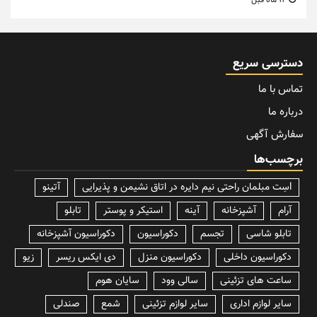
12 ماه قبل
دسترسی سریع
تماس با ما
درباره ما
سفارش آگهی
برچسب‌ها
lسِت مبلمان راحتی نیم دایره در اتاق نشیمن و پذیرایی
آتینو
آرام
آشپزخانه
آینه
استیکر و پوستر
تابلو
تابلو شاسی
تجسم
دکوراسیون
دکوراسیون آشپزخانه
دکوراسیون داخلی
دکوراسیون منزل
دی ایکس ریسر
زیو
ساعت های تزئینی
سالی وود
سایان هوم
سایر لوازم اداری
سایر لوازم تزئینی
شمع
صندلی