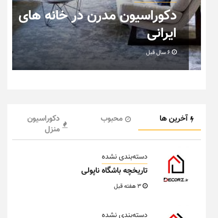
ی
خانه (جدیدترین ایده‌ها و
عکس‌ها)
6 سال قبل
آخرین ها
محبوب
دکوراسیون
منزل
دسته‌بندی نشده
تاریخچه باشگاه ناپولی
3 هفته قبل
دسته‌بندی نشده