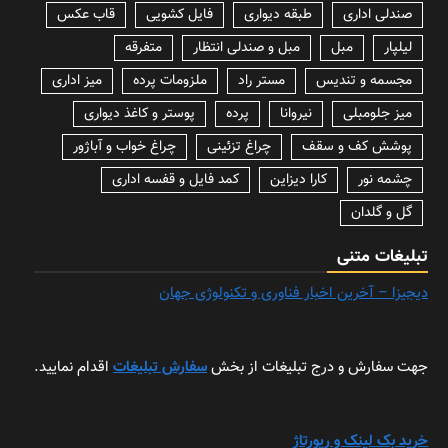
صندلی اداری
طبقه دیواری
فایل کشویی
قاب عکس
لیلپار
مبل
مبل و صندلی انتظار
متفرقه
مجسمه و تندیس
مستر راد
ملزومات پرده
میز اداری
میز جلومبلی
نیروانا
پرده
پوستر و کاغذ دیواری
پوشش کف و سقف
چراغ تزئینی
چراغ خواب و آباژور
چشمه نور
کارا دیزاین
کمد فایل و قفسه اداری
گل و گلدان
تبلیغات متنی
دیجیزا – آخرین اخبار فناوری و تکنولوژی جهان
جهت سفارش و درج تبلیغات از بخش
سفارش تبلیغات
اقدام نمایید.
خرید بک لینک و رپورتاژ