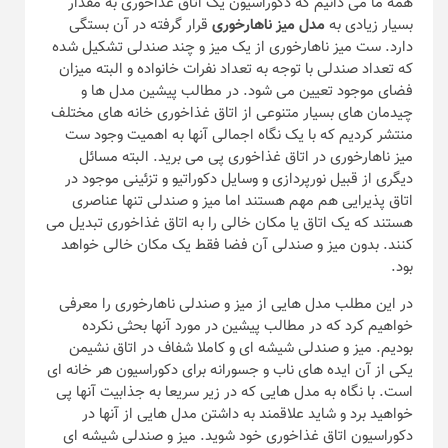
همه ما می دانیم که دکوراسیون یک اتاق غذاخوری به مقدار
بسیار زیادی به
مدل میز ناهارخوری
قرار گرفته در آن بستگی
دارد. ست میز ناهارخوری از یک میز و چند صندلی تشکیل شده
که تعداد صندلی با توجه به تعداد نفرات خانواده و البته میزان
فضای موجود تعیین می شود. در مطالب پیشین مدل ها و
چیدمان های بسیار متنوعی از اتاق غذاخوری خانه های مختلف
منتشر کردیم که با یک نگاه اجمالی آنها به اهمیت وجود ست
میز ناهارخوری در اتاق غذاخوری پی می برید. البته مسائل
دیگری از قبیل نورپردازی و وسایل دکوراتیو و تزئینی موجود در
اتاق پذیرایی هم مهم هستند اما میز و صندلی تنها عناصری
هستند که یک اتاق یا مکان خالی را به اتاق غذاخوری تبدیل می
کنند. بدون میز و صندلی آن فضا فقط یک مکان خالی خواهد
بود.
در این مطلب مدل هایی از میز و صندلی ناهارخوری را معرفی
خواهیم کرد که در مطالب پیشین در مورد آنها بحثی نکرده
بودیم. میز و صندلی شیشه ای و کاملا شفاف در اتاق نشیمن
یکی از آن ایده های ناب و جسورانه برای دکوراسیون هر خانه ای
است. با نگاه به مدل هایی که در زیر سریعا به جذابیت آنها پی
خواهید برد و شاید علاقمند به داشتن مدل هایی از آنها در
دکوراسیون اتاق غذاخوری خود شوید. میز و صندلی شیشه ای