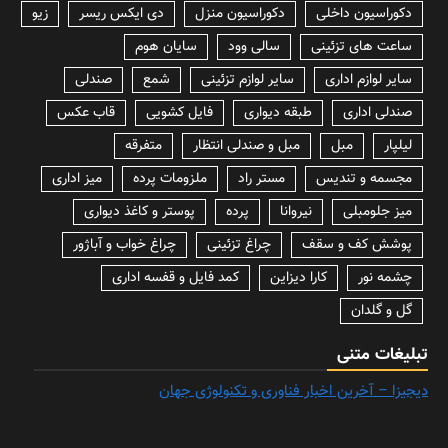
دکوراسیون داخلی
دکوراسیون منزل
دی ایکس ریسر
زیو
ساعت های تزئینی
سالی وود
سایان هوم
سایر لوازم اداری
سایر لوازم تزئینی
شمع
صندلی
صندلی اداری
طبقه دیواری
فایل کشویی
قاب عکس
لیلپار
مبل
مبل و صندلی انتظار
متفرقه
مجسمه و تندیس
مستر راد
ملزومات پرده
میز اداری
میز جلومبلی
نیروانا
پرده
پوستر و کاغذ دیواری
پوشش کف و سقف
چراغ تزئینی
چراغ خواب و آباژور
چشمه نور
کارا دیزاین
کمد فایل و قفسه اداری
گل و گلدان
تبلیغات متنی
دیجیزا – آخرین اخبار فناوری و تکنولوژی جهان