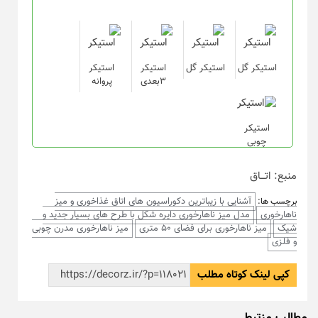
استیکر گل
استیکر گل
استیکر
استیکر
۳بعدی
پروانه
استیکر
چوبی
منبع: اتـــاق
آشنایی با زیباترین دکوراسیون های اتاق غذاخوری و میز
برچسب ها:
ناهارخوری
مدل میز ناهارخوری دایره شکل با طرح های بسیار جدید و
شیک
میز ناهارخوری برای فضای 50 متری
میز ناهارخوری مدرن چوبی
و فلزی
کپی لینک کوتاه مطلب