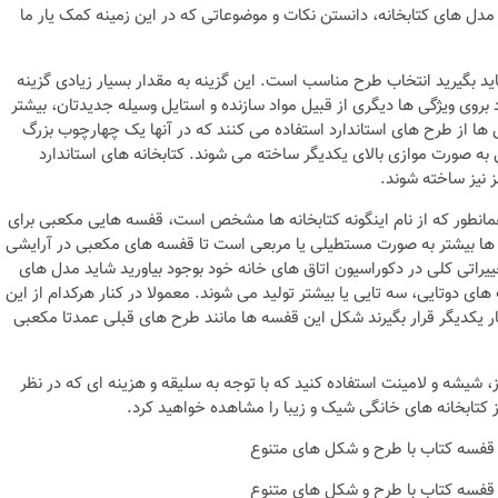
 مدل های کتابخانه، دانستن نکات و موضوعاتی که در این زمینه کمک یار ما
ید بگیرید انتخاب طرح مناسب است. این گزینه به مقدار بسیار زیادی گزینه
بروی ویژگی ها دیگری از قبیل مواد سازنده و استایل وسیله جدیدتان، بیشتر
دل ها از طرح های استاندارد استفاده می کنند که در آنها یک چهارچوب بزرگ
به صورت موازی بالای یکدیگر ساخته می شوند. کتابخانه های استاندارد
 نیز ساخته شوند.
مانطور که از نام اینگونه کتابخانه ها مشخص است، قفسه هایی مکعبی برای
خانه ها بیشتر به صورت مستطیلی یا مربعی است تا قفسه های مکعبی در آرایشی
تغییراتی کلی در دکوراسیون اتاق های خانه خود بوجود بیاورید شاید مدل های
های دوتایی، سه تایی یا بیشتر تولید می شوند. معمولا در کنار هرکدام از این
نکات و ترفندها
ر یکدیگر قرار بگیرند شکل این قفسه ها مانند طرح های قبلی عمدتا مکعبی
ز خانه های
دکوراسیون مدرن در خان
 متفاوت
های ایرانی
، شیشه و لامینت استفاده کنید که با توجه به سلیقه و هزینه ای که در نظر
 کتابخانه های خانگی شیک و زیبا را مشاهده خواهید کرد.
6 سال قبل