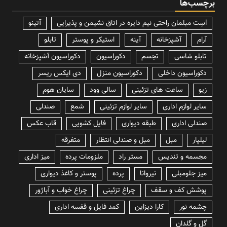
برچسب‌ها
lسِت مبلمان راحتی نیم دایره در اتاق نشیمن و پذیرایی
آتینو
آرام
آشپزخانه
آینه
استیکر و پوستر
تابلو
تابلو شاسی
تجسم
دکوراسیون
دکوراسیون آشپزخانه
دکوراسیون داخلی
دکوراسیون منزل
دی ایکس ریسر
زیو
ساعت های تزئینی
سالی وود
سایان هوم
سایر لوازم اداری
سایر لوازم تزئینی
شمع
صندلی
صندلی اداری
طبقه دیواری
فایل کشویی
قاب عکس
لیلپار
مبل
مبل و صندلی انتظار
متفرقه
مجسمه و تندیس
مستر راد
ملزومات پرده
میز اداری
میز جلومبلی
نیروانا
پرده
پوستر و کاغذ دیواری
پوشش کف و سقف
چراغ تزئینی
چراغ خواب و آباژور
چشمه نور
کارا دیزاین
کمد فایل و قفسه اداری
گل و گلدان