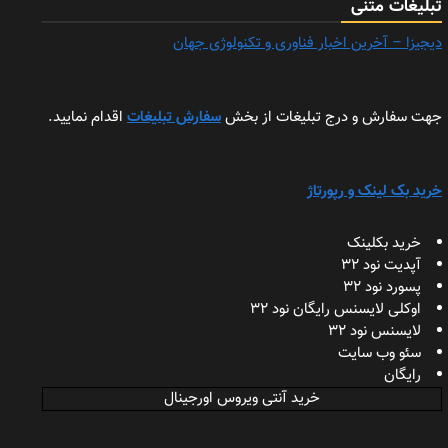
تبلیغات متنی
دیجیزا – آخرین اخبار فناوری و تکنولوژی جهان
جهت سفارش و درج تبلیغات از بخش
سفارش تبلیغات
اقدام نمایید.
خرید بک لینک و رپورتاژ
خرید بکلینک
آپدیت نود 32
پسورد نود 32
اوکلی لایسنس رایگان نود 32
لایسنس نود 32
سئو وب سایت
رایگان
خرید آنتی ویروس اورجینال