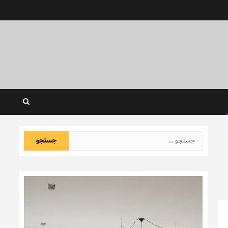
جستجو
برای: