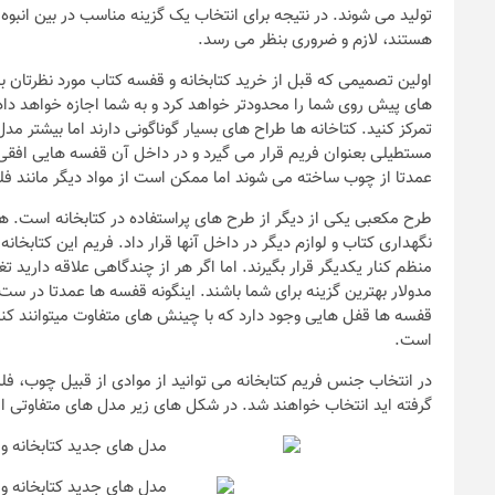
تولید می شوند. در نتیجه برای انتخاب یک گزینه مناسب در بین انبوه
هستند، لازم و ضروری بنظر می رسد.
اولین تصمیمی که قبل از خرید کتابخانه و قفسه کتاب مورد نظرتان با
های پیش روی شما را محدودتر خواهد کرد و به شما اجازه خواهد داد 
تمرکز کنید. کتاخانه ها طراح های بسیار گوناگونی دارند اما بیشتر م
مستطیلی بعنوان فریم قرار می گیرد و در داخل آن قفسه هایی افقی 
عمدتا از چوب ساخته می شوند اما ممکن است از مواد دیگر مانند فلز
طرح مکعبی یکی از دیگر از طرح های پراستفاده در کتابخانه است. ه
نگهداری کتاب و لوازم دیگر در داخل آنها قرار داد. فریم این کتاب
ندها
منظم کنار یکدیگر قرار بگیرند. اما اگر هر از چندگاهی علاقه دارید 
مدولار بهترین گزینه برای شما باشند. اینگونه قفسه ها عمدتا در ست 
که باید به هنگام
نکات و ترفندها
قفسه ها قفل هایی وجود دارد که با چینش های متفاوت میتوانند کنا
ن خانه عروس بدانیم
تصاویر جدید ا
است.
یر
رویایی خاص و
در انتخاب جنس فریم کتابخانه می توانید از موادی از قبیل چوب، فلز
گرفته اید انتخاب خواهند شد. در شکل های زیر مدل های متفاوتی از
6 سال قبل