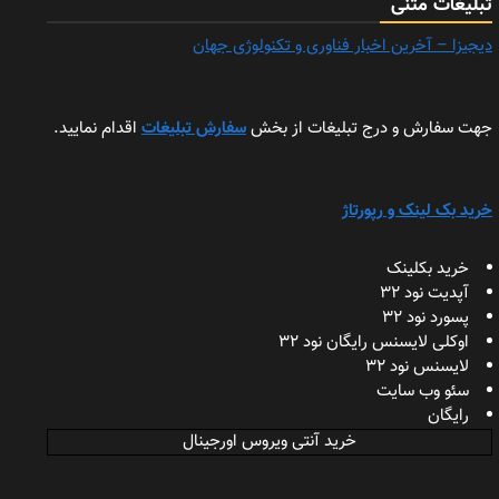
تبلیغات متنی
دیجیزا – آخرین اخبار فناوری و تکنولوژی جهان
جهت سفارش و درج تبلیغات از بخش
سفارش تبلیغات
اقدام نمایید.
خرید بک لینک و رپورتاژ
خرید بکلینک
آپدیت نود 32
پسورد نود 32
اوکلی لایسنس رایگان نود 32
لایسنس نود 32
سئو وب سایت
رایگان
خرید آنتی ویروس اورجینال