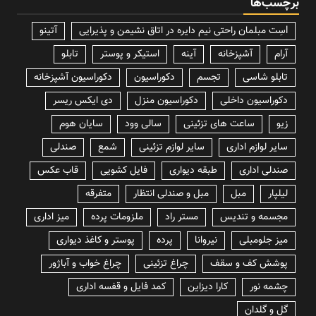
برچسب‌ها
lسِت مبلمان راحتی نیم دایره در اتاق نشیمن و پذیرایی
آتینو
آرام
آشپزخانه
آینه
استیکر و پوستر
تابلو
تابلو شاسی
تجسم
دکوراسیون
دکوراسیون آشپزخانه
دکوراسیون داخلی
دکوراسیون منزل
دی ایکس ریسر
زیو
ساعت های تزئینی
سالی وود
سایان هوم
سایر لوازم اداری
سایر لوازم تزئینی
شمع
صندلی
صندلی اداری
طبقه دیواری
فایل کشویی
قاب عکس
لیلپار
مبل
مبل و صندلی انتظار
متفرقه
مجسمه و تندیس
مستر راد
ملزومات پرده
میز اداری
میز جلومبلی
نیروانا
پرده
پوستر و کاغذ دیواری
پوشش کف و سقف
چراغ تزئینی
چراغ خواب و آباژور
چشمه نور
کارا دیزاین
کمد فایل و قفسه اداری
گل و گلدان