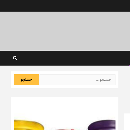
جستجو
برای: