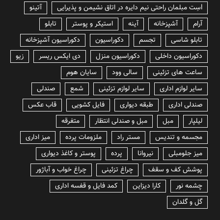
lسِت مبلمان راحتی نیم دایره در اتاق نشیمن و پذیرایی
آتینو
آرام
آشپزخانه
آینه
استیکر و پوستر
تابلو
تابلو شاسی
تجسم
دکوراسیون
دکوراسیون آشپزخانه
دکوراسیون داخلی
دکوراسیون منزل
دی ایکس ریسر
زیو
ساعت های تزئینی
سالی وود
سایان هوم
سایر لوازم اداری
سایر لوازم تزئینی
شمع
صندلی
صندلی اداری
طبقه دیواری
فایل کشویی
قاب عکس
لیلپار
مبل
مبل و صندلی انتظار
متفرقه
مجسمه و تندیس
مستر راد
ملزومات پرده
میز اداری
میز جلومبلی
نیروانا
پرده
پوستر و کاغذ دیواری
پوشش کف و سقف
چراغ تزئینی
چراغ خواب و آباژور
چشمه نور
کارا دیزاین
کمد فایل و قفسه اداری
گل و گلدان