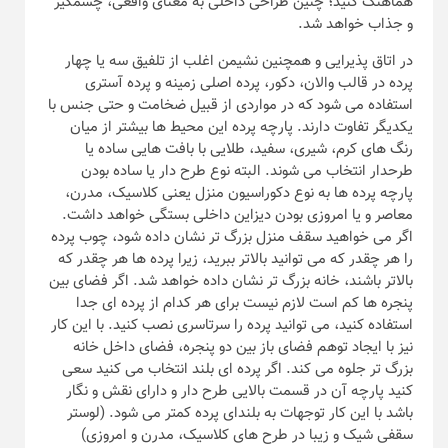
هماهنگ کنید؛ چنین طراحی داخلی به معنای واقعی، چشمگیر
و جذاب خواهد شد.
در اتاق پذیرایی و همچنین نشیمن اغلب از تلفیق سه یا چهار
پرده در قالب والان، دکور، پرده اصلی زمینه و پرده آستری
استفاده می شود که در مواردی از قبیل ضخامت و حتی جنس با
یکدیگر تفاوت دارند. پارچه پرده این محیط ها بیشتر از میان
رنگ های کرم، شیری، سفید، طلایی با بافت هایی ساده یا
طرحدار انتخاب می شوند. البته نوع طرح دار یا ساده بودن
پارچه پرده ها به نوع دکوراسیون منزل یعنی کلاسیک، مدرن،
معاصر و یا امروزی بودن دیزاین داخلی بستگی خواهد داشت.
اگر می خواهید سقف منزل بزرگ تر نشان داده شود، چوب پرده
را هر چقدر که می توانید بالاتر ببرید، زیرا پرده ها هر چقدر که
بالاتر باشند، خانه بزرگ تر نشان داده خواهد شد. اگر فضای بین
پنجره ها کم است لازم نیست برای هر کدام از پرده ای جدا
استفاده کنید، می توانید پرده را سرتاسری نصب کنید. با این کار
نیز با ایجاد توهم فضای باز بین دو پنجره، فضای داخل خانه
بزرگ تر جلوه می کند. اگر پرده ای بلند انتخاب می کنید سعی
کنید پارچه آن در قسمت بالایی طرح دار و دارای نقش و نگار
باشد با این کار توجهات به بلندای پرده کمتر می شود. (لوستر
سقفی شیک و زیبا در طرح های کلاسیک، مدرن و امروزی)