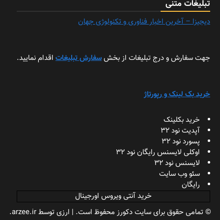
تبلیغات متنی
دیجیزا – آخرین اخبار فناوری و تکنولوژی جهان
جهت سفارش و درج تبلیغات از بخش
سفارش تبلیغات
اقدام نمایید.
خرید بک لینک و رپورتاژ
خرید بکلینک
آپدیت نود 32
پسورد نود 32
اوکلی لایسنس رایگان نود 32
لایسنس نود 32
سئو وب سایت
رایگان
خرید آنتی ویروس اورجینال
© تمامی حقوق برای سایت دکورز محفوظ است.
|
ارزی
توسط arzee.ir.