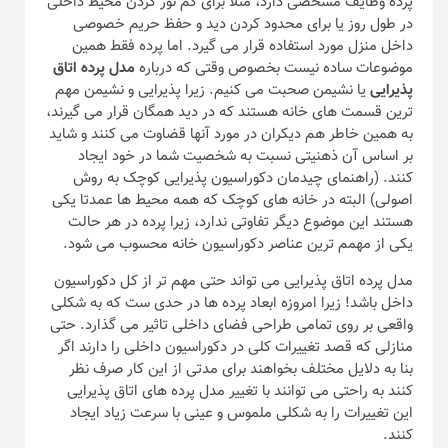
پرده وظایف مشخصی دارد، مثلا برای کم نور کردن محیط داخلی
در طول روز یا برای محدود کردن دید و حفظ حریم خصوصی
داخل منزل مورد استفاده قرار می گیرد. اما پرده فقط همین
موضوعات ساده نیست بخصوص وقتی که درباره
مدل پرده اتاق
پذیرایی
یا نشیمن صحبت می کنیم. زیرا پذیرایی و نشیمن مهم
ترین قسمت های خانه هستند که در دید همگان قرار می گیرند،
به همین خاطر هم دیکران در مورد آنها قضاوت می کنند و شاید
بر اساس آن ذهنیتی نسبت به شخصیت شما در خود ایجاد
کنند. (راهنمای چیدمان دکوراسیون پذیرایی کوچک به روش
اصولی) البته در خانه های کوچک که همه محیط ها عمدتا یکی
هستند این موضوع دیگر تفاوتی ندارد، زیرا پرده در هر حالت
یکی از مهمم ترین عناصر دکوراسیون خانه محسوب می شود.
مدل پرده اتاق پذیرایی می تواند حتی مهم تر از کل دکوراسیون
داخل باشد! زیرا امروزه ابعاد پرده ها در حدی ست که به شکلی
واقعی بر روی تمامی طراحی فضای داخلی تاثیر می گذارد. حتی
منازلی که قصد تغییرات کلی در دکوراسیون داخلی را دارند اگر
بنا به دلایل مختلف بخواهند برای مدتی از این کار صرف نظر
کنند به راحتی می توانند با تغییر مدل پرده های اتاق پذیرایی
این تغییرات را به شکلی ملموس و عینی با سرعت زیاد ایجاد
کنند.