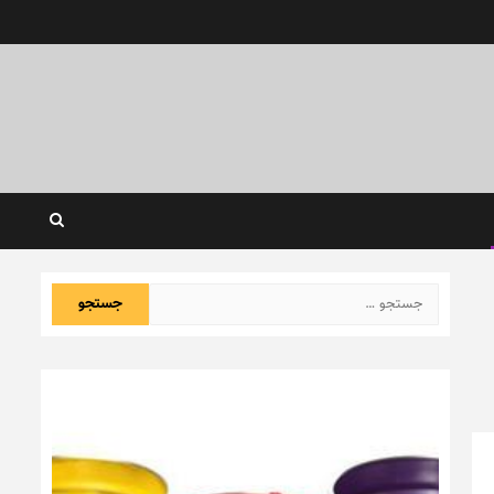
جستجو
برای: