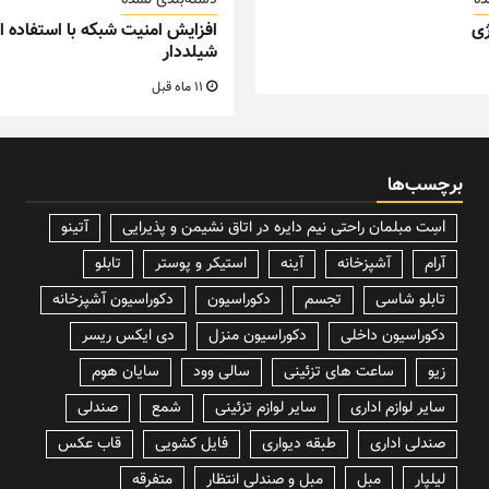
ده
دسته‌بندی نشده
ی
افزایش امنیت شبکه با استفاده از
شیلددار
11 ماه قبل
برچسب‌ها
lسِت مبلمان راحتی نیم دایره در اتاق نشیمن و پذیرایی
آتینو
آرام
آشپزخانه
آینه
استیکر و پوستر
تابلو
تابلو شاسی
تجسم
دکوراسیون
دکوراسیون آشپزخانه
دکوراسیون داخلی
دکوراسیون منزل
دی ایکس ریسر
زیو
ساعت های تزئینی
سالی وود
سایان هوم
سایر لوازم اداری
سایر لوازم تزئینی
شمع
صندلی
صندلی اداری
طبقه دیواری
فایل کشویی
قاب عکس
لیلپار
مبل
مبل و صندلی انتظار
متفرقه