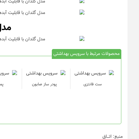
مدل
محصولات مرتبط با سرویس بهداشتی
ست فانتزی
پودر ساز صابون
پم
منبع: اتـــاق