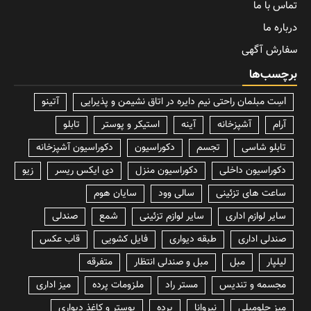
تماس با ما
درباره ما
سفارش آگهی
برچسب‌ها
lسِت مبلمان راحتی نیم دایره در اتاق نشیمن و پذیرایی
آتینو
آرام
آشپزخانه
آینه
استیکر و پوستر
تابلو
تابلو شاسی
تجسم
دکوراسیون
دکوراسیون آشپزخانه
دکوراسیون داخلی
دکوراسیون منزل
دی ایکس ریسر
زیو
ساعت های تزئینی
سالی وود
سایان هوم
سایر لوازم اداری
سایر لوازم تزئینی
شمع
صندلی
صندلی اداری
طبقه دیواری
فایل کشویی
قاب عکس
لیلپار
مبل
مبل و صندلی انتظار
متفرقه
مجسمه و تندیس
مستر راد
ملزومات پرده
میز اداری
میز جلومبلی
نیروانا
پرده
پوستر و کاغذ دیواری