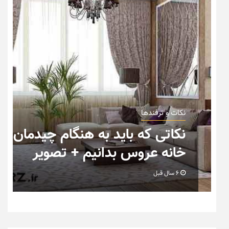
نکات و ترفندها
ب
نکاتی که باید به هنگام چیدمان
خانه عروس بدانیم + تصویر
6 سال قبل