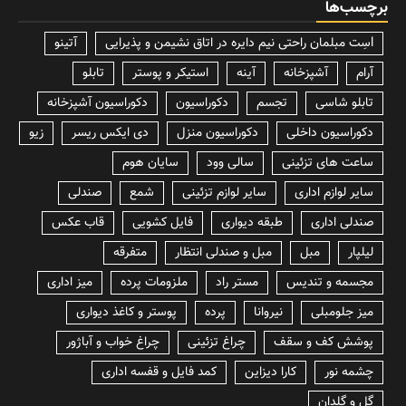
برچسب‌ها
lسِت مبلمان راحتی نیم دایره در اتاق نشیمن و پذیرایی
آتینو
آرام
آشپزخانه
آینه
استیکر و پوستر
تابلو
تابلو شاسی
تجسم
دکوراسیون
دکوراسیون آشپزخانه
دکوراسیون داخلی
دکوراسیون منزل
دی ایکس ریسر
زیو
ساعت های تزئینی
سالی وود
سایان هوم
سایر لوازم اداری
سایر لوازم تزئینی
شمع
صندلی
صندلی اداری
طبقه دیواری
فایل کشویی
قاب عکس
لیلپار
مبل
مبل و صندلی انتظار
متفرقه
مجسمه و تندیس
مستر راد
ملزومات پرده
میز اداری
میز جلومبلی
نیروانا
پرده
پوستر و کاغذ دیواری
پوشش کف و سقف
چراغ تزئینی
چراغ خواب و آباژور
چشمه نور
کارا دیزاین
کمد فایل و قفسه اداری
گل و گلدان