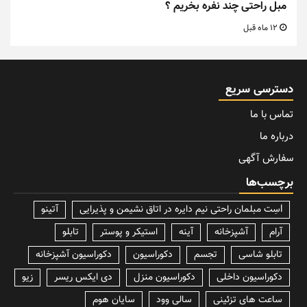
مبل راحتی چند نفره بخریم ؟
12 ماه قبل
دسترسی سریع
تماس با ما
درباره ما
سفارش آگهی
برچسب‌ها
lسِت مبلمان راحتی نیم دایره در اتاق نشیمن و پذیرایی
آتینو
آرام
آشپزخانه
آینه
استیکر و پوستر
تابلو
تابلو شاسی
تجسم
دکوراسیون
دکوراسیون آشپزخانه
دکوراسیون داخلی
دکوراسیون منزل
دی ایکس ریسر
زیو
ساعت های تزئینی
سالی وود
سایان هوم