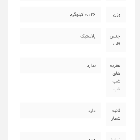
وزن
۰.۰۲۶ کیلوگرم
جنس
پلاستیک
قاب
عقربه
ندارد
های
شب
تاب
ثانیه
دارد
شمار