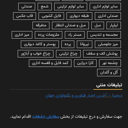
سایر لوازم اداری
سایر لوازم تزئینی
شمع
صندلی
صندلی اداری
طبقه دیواری
فایل کشویی
قاب عکس
لیلپار
مبل
مبل و صندلی انتظار
متفرقه
مجسمه و تندیس
مستر راد
ملزومات پرده
میز اداری
میز جلومبلی
نیروانا
پرده
پوستر و کاغذ دیواری
پوشش کف و سقف
چراغ تزئینی
چراغ خواب و آباژور
چشمه نور
کارا دیزاین
کمد فایل و قفسه اداری
گل و گلدان
تبلیغات متنی
دیجیزا – آخرین اخبار فناوری و تکنولوژی جهان
جهت سفارش و درج تبلیغات از بخش
سفارش تبلیغات
اقدام نمایید.