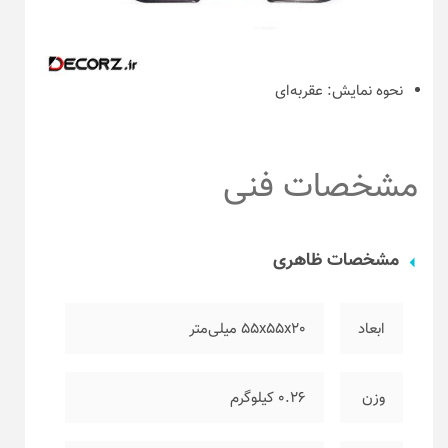
نحوه نمایش:
عقربه‌ای
مشخصات فنی
مشخصات ظاهری
ابعاد
۵۵x55x20 میلی‌متر
وزن
۰.۲۶ کیلوگرم