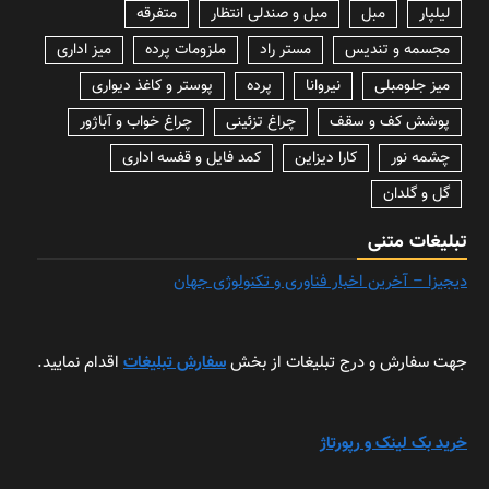
لیلپار
مبل
مبل و صندلی انتظار
متفرقه
مجسمه و تندیس
مستر راد
ملزومات پرده
میز اداری
میز جلومبلی
نیروانا
پرده
پوستر و کاغذ دیواری
پوشش کف و سقف
چراغ تزئینی
چراغ خواب و آباژور
چشمه نور
کارا دیزاین
کمد فایل و قفسه اداری
گل و گلدان
تبلیغات متنی
دیجیزا – آخرین اخبار فناوری و تکنولوژی جهان
جهت سفارش و درج تبلیغات از بخش
سفارش تبلیغات
اقدام نمایید.
خرید بک لینک و رپورتاژ