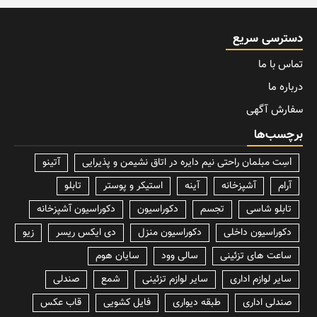
دسترسی سریع
تماس با ما
درباره ما
سفارش آگهی
برچسب‌ها
lسِت مبلمان راحتی نیم دایره در اتاق نشیمن و پذیرایی
آتینو
آرام
آشپزخانه
آینه
استیکر و پوستر
تابلو
تابلو شاسی
تجسم
دکوراسیون
دکوراسیون آشپزخانه
دکوراسیون داخلی
دکوراسیون منزل
دی ایکس ریسر
زیو
ساعت های تزئینی
سالی وود
سایان هوم
سایر لوازم اداری
سایر لوازم تزئینی
شمع
صندلی
صندلی اداری
طبقه دیواری
فایل کشویی
قاب عکس