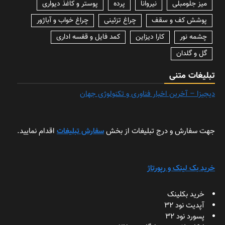
میز جلومبلی
نیروانا
پرده
پوستر و کاغذ دیواری
پوشش کف و سقف
چراغ تزئینی
چراغ خواب و آباژور
چشمه نور
کارا دیزاین
کمد فایل و قفسه اداری
گل و گلدان
تبلیغات متنی
دیجیزا – آخرین اخبار فناوری و تکنولوژی جهان
جهت سفارش و درج تبلیغات از بخش
سفارش تبلیغات
اقدام نمایید.
خرید بک لینک و رپورتاژ
خرید بکلینک
آپدیت نود 32
پسورد نود 32