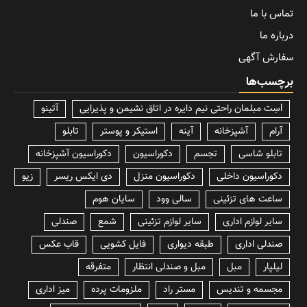
تماس با ما
درباره ما
سفارش آگهی
برچسب‌ها
lسِت مبلمان راحتی نیم دایره در اتاق نشیمن و پذیرایی
آتینو
آرام
آشپزخانه
آینه
استیکر و پوستر
تابلو
تابلو شاسی
تجسم
دکوراسیون
دکوراسیون آشپزخانه
دکوراسیون داخلی
دکوراسیون منزل
دی ایکس ریسر
زیو
ساعت های تزئینی
سالی وود
سایان هوم
سایر لوازم اداری
سایر لوازم تزئینی
شمع
صندلی
صندلی اداری
طبقه دیواری
فایل کشویی
قاب عکس
لیلپار
مبل
مبل و صندلی انتظار
متفرقه
مجسمه و تندیس
مستر راد
ملزومات پرده
میز اداری