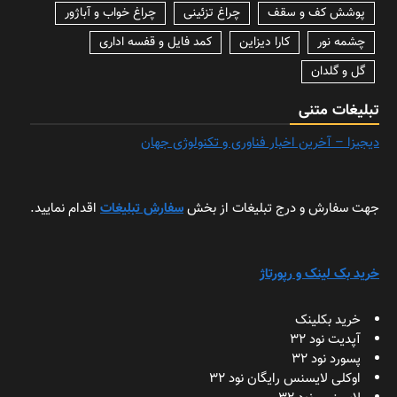
پوشش کف و سقف
چراغ تزئینی
چراغ خواب و آباژور
چشمه نور
کارا دیزاین
کمد فایل و قفسه اداری
گل و گلدان
تبلیغات متنی
دیجیزا – آخرین اخبار فناوری و تکنولوژی جهان
جهت سفارش و درج تبلیغات از بخش
سفارش تبلیغات
اقدام نمایید.
خرید بک لینک و رپورتاژ
خرید بکلینک
آپدیت نود 32
پسورد نود 32
اوکلی لایسنس رایگان نود 32