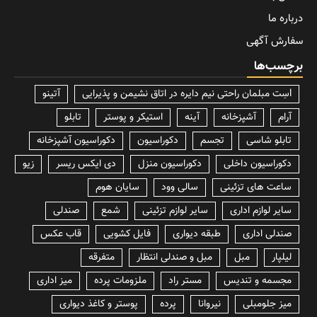
درباره ما
سفارش آگهی
برچسب‌ها
lسِت مبلمان راحتی نیم دایره در اتاق نشیمن و پذیرایی
آتینو
آرام
آشپزخانه
آینه
استیکر و پوستر
تابلو
تابلو شاسی
تجسم
دکوراسیون
دکوراسیون آشپزخانه
دکوراسیون داخلی
دکوراسیون منزل
دی ایکس ریسر
زیو
ساعت های تزئینی
سالی وود
سایان هوم
سایر لوازم اداری
سایر لوازم تزئینی
شمع
صندلی
صندلی اداری
طبقه دیواری
فایل کشویی
قاب عکس
لیلپار
مبل
مبل و صندلی انتظار
متفرقه
مجسمه و تندیس
مستر راد
ملزومات پرده
میز اداری
میز جلومبلی
نیروانا
پرده
پوستر و کاغذ دیواری