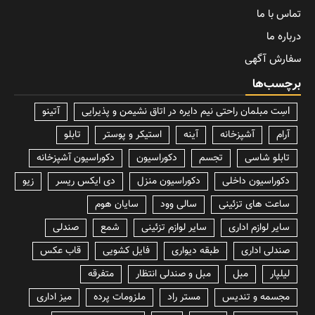
تماس با ما
درباره ما
سفارش آگهی
برچسب‌ها
lسِت مبلمان راحتی نیم دایره در اتاق نشیمن و پذیرایی
آتینو
آرام
آشپزخانه
آینه
استیکر و پوستر
تابلو
تابلو شاسی
تجسم
دکوراسیون
دکوراسیون آشپزخانه
دکوراسیون داخلی
دکوراسیون منزل
دی ایکس ریسر
زیو
ساعت های تزئینی
سالی وود
سایان هوم
سایر لوازم اداری
سایر لوازم تزئینی
شمع
صندلی
صندلی اداری
طبقه دیواری
فایل کشویی
قاب عکس
لیلپار
مبل
مبل و صندلی انتظار
متفرقه
مجسمه و تندیس
مستر راد
ملزومات پرده
میز اداری