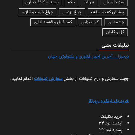
میز جلومبلی
نیروانا
پرده
پوستر و کاغذ دیواری
پوشش کف و سقف
چراغ تزئینی
چراغ خواب و آباژور
چشمه نور
کارا دیزاین
کمد فایل و قفسه اداری
گل و گلدان
تبلیغات متنی
دیجیزا – آخرین اخبار فناوری و تکنولوژی جهان
جهت سفارش و درج تبلیغات از بخش
سفارش تبلیغات
اقدام نمایید.
خرید بک لینک و رپورتاژ
خرید بکلینک
آپدیت نود 32
پسورد نود 32