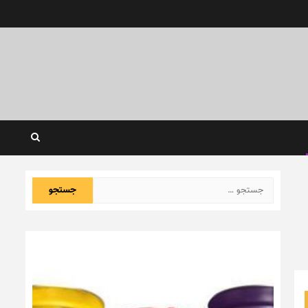
جستجو
برای: