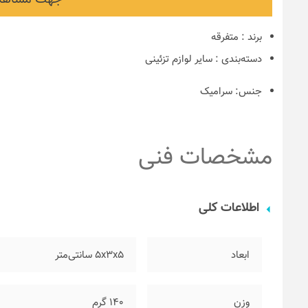
برند
:
متفرقه
دسته‌بندی
:
سایر لوازم تزئینی
جنس:
سرامیک
مشخصات فنی
نکات و ترفندها
اطلاعات کلی
دکوراسیون مدر
های ایرانی
ابعاد
۵x3x5 سانتی‌متر
6 سال قبل
وزن
۱۴۰ گرم