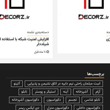
ده
دسته‌بندی نشده
ی
افزایش امنیت شبکه با استفاده از
شیلددار
11 ماه قبل
برچسب‌ها
lسِت مبلمان راحتی نیم دایره در اتاق نشیمن و پذیرایی
آتینو
آرام
آشپزخانه
آینه
استیکر و پوستر
تابلو
تابلو شاسی
تجسم
دکوراسیون
دکوراسیون آشپزخانه
دکوراسیون داخلی
دکوراسیون منزل
دی ایکس ریسر