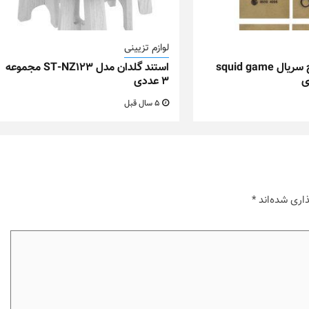
لوازم تزیینی
آویز تزیینی طرح سریال squid game
استند گلدان مدل ST-NZ123 مجموعه
۳ عددی
5 سال قبل
اری شده‌اند
*