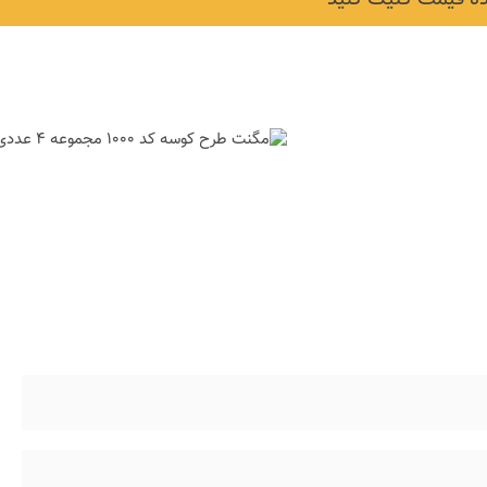
نکات و ترفندها
دکوراسیون داخلی و
ن در خانه
چیدمان خانه (جدیدتری
ایده‌ها و عکس‌ها)
6 سال قبل