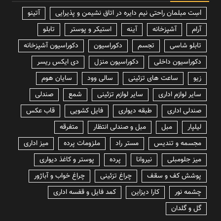
lسِت مبلمان راحتی نیم دایره در اتاق نشیمن و پذیرایی
آتینو
آرام
آشپزخانه
آینه
استیکر و پوستر
تابلو
تابلو شاسی
تجسم
دکوراسیون
دکوراسیون آشپزخانه
دکوراسیون داخلی
دکوراسیون منزل
دی ایکس ریسر
زیو
ساعت های تزئینی
سالی وود
سایان هوم
سایر لوازم اداری
سایر لوازم تزئینی
شمع
صندلی
صندلی اداری
طبقه دیواری
فایل کشویی
قاب عکس
لیلپار
مبل
مبل و صندلی انتظار
متفرقه
مجسمه و تندیس
مستر راد
ملزومات پرده
میز اداری
میز جلومبلی
نیروانا
پرده
پوستر و کاغذ دیواری
پوشش کف و سقف
چراغ تزئینی
چراغ خواب و آباژور
چشمه نور
کارا دیزاین
کمد فایل و قفسه اداری
گل و گلدان