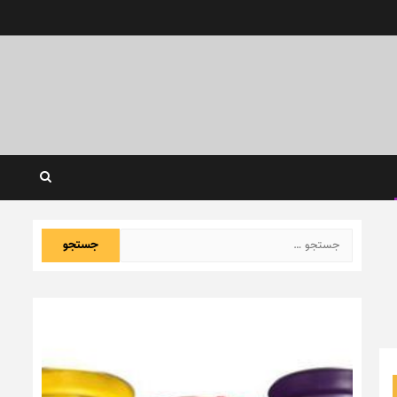
جستجو
برای: