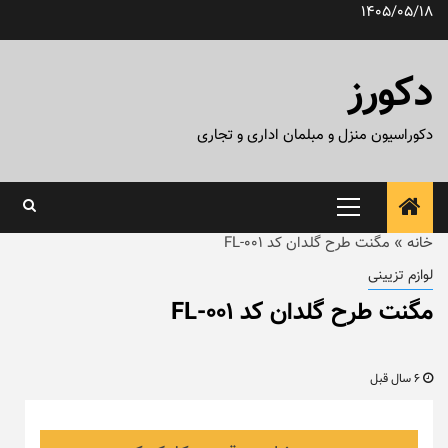
رش
1405/05/18
ه
حتوا
دکورز
دکوراسیون منزل و مبلمان اداری و تجاری
منوی
اصلی
خانه
»
مگنت طرح گلدان کد FL-001
لوازم تزیینی
مگنت طرح گلدان کد FL-001
6 سال قبل