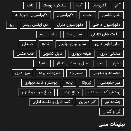
آرام
آشپزخانه
آینه
استیکر و پوستر
تابلو
تابلو شاسی
تجسم
دکوراسیون
دکوراسیون آشپزخانه
دکوراسیون داخلی
دکوراسیون منزل
دی ایکس ریسر
زیو
ساعت های تزئینی
سالی وود
سایان هوم
سایر لوازم اداری
سایر لوازم تزئینی
شمع
صندلی
صندلی اداری
طبقه دیواری
فایل کشویی
قاب عکس
لیلپار
مبل
مبل و صندلی انتظار
متفرقه
مجسمه و تندیس
مستر راد
ملزومات پرده
میز اداری
میز جلومبلی
نیروانا
پرده
پوستر و کاغذ دیواری
پوشش کف و سقف
چراغ تزئینی
چراغ خواب و آباژور
چشمه نور
کارا دیزاین
کمد فایل و قفسه اداری
گل و گلدان
تبلیغات متنی