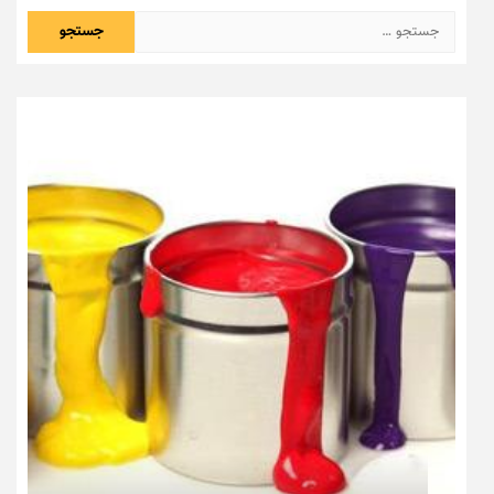
جستجو
برای: