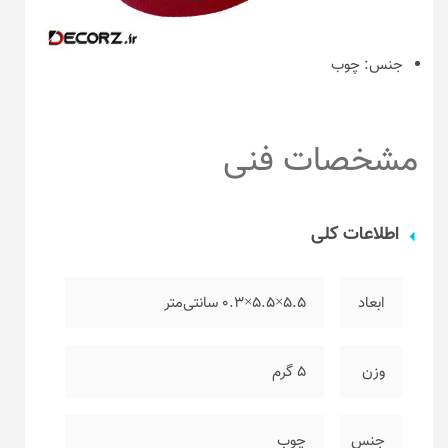
جنس:
چوب
مشخصات فنی
اطلاعات کلی
ابعاد
۵.۵×۵.۵×۰.۳ سانتی‌متر
وزن
۵ گرم
جنس
چوب