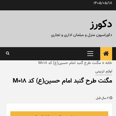
رش
1405/05/18
ه
حتوا
دکورز
دکوراسیون منزل و مبلمان اداری و تجاری
منوی
اصلی
خانه
»
مگنت طرح گنبد امام حسین(ع) کد M018
لوازم تزیینی
مگنت طرح گنبد امام حسین(ع) کد M018
6 سال قبل