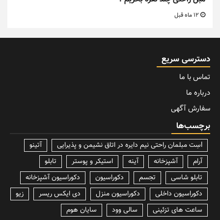
12 ماه قبل
دسترسی سریع
تماس با ما
درباره ما
سفارش آگهی
برچسب‌ها
lسِت مبلمان راحتی نیم دایره در اتاق نشیمن و پذیرایی
آتینو
آرام
آشپزخانه
آینه
استیکر و پوستر
تابلو
تابلو شاسی
تجسم
دکوراسیون
دکوراسیون آشپزخانه
دکوراسیون داخلی
دکوراسیون منزل
دی ایکس ریسر
زیو
ساعت های تزئینی
سالی وود
سایان هوم