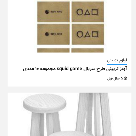
لوازم تزیینی
آویز تزیینی طرح سریال squid game مجموعه ۱۰ عددی
5 سال قبل