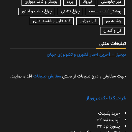
میز جلومبلی
نیروانا
پرده
پوستر و کاغذ دیواری
پوشش کف و سقف
چراغ تزئینی
چراغ خواب و آباژور
چشمه نور
کارا دیزاین
کمد فایل و قفسه اداری
گل و گلدان
تبلیغات متنی
دیجیزا – آخرین اخبار فناوری و تکنولوژی جهان
جهت سفارش و درج تبلیغات از بخش
سفارش تبلیغات
اقدام نمایید.
خرید بک لینک و رپورتاژ
خرید بکلینک
آپدیت نود 32
پسورد نود 32