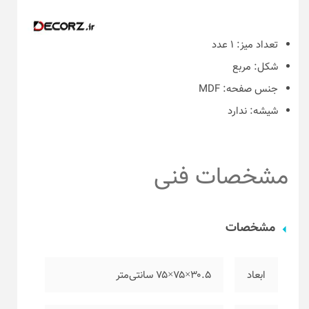
تعداد میز:
۱ عدد
شکل:
مربع
جنس صفحه:
MDF
شیشه:
ندارد
مشخصات فنی
مشخصات
ابعاد
۳۰.۵×۷۵×۷۵ سانتی‌متر