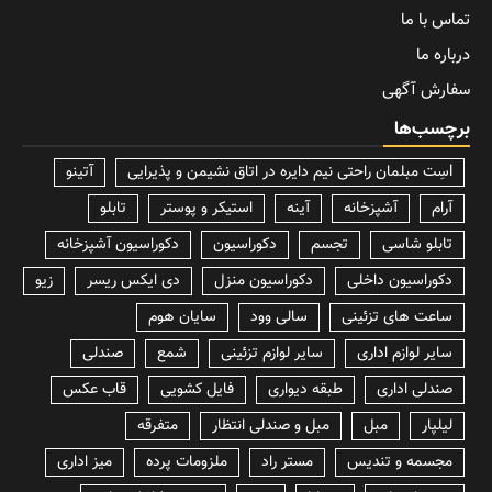
تماس با ما
درباره ما
سفارش آگهی
برچسب‌ها
lسِت مبلمان راحتی نیم دایره در اتاق نشیمن و پذیرایی
آتینو
آرام
آشپزخانه
آینه
استیکر و پوستر
تابلو
تابلو شاسی
تجسم
دکوراسیون
دکوراسیون آشپزخانه
دکوراسیون داخلی
دکوراسیون منزل
دی ایکس ریسر
زیو
ساعت های تزئینی
سالی وود
سایان هوم
سایر لوازم اداری
سایر لوازم تزئینی
شمع
صندلی
صندلی اداری
طبقه دیواری
فایل کشویی
قاب عکس
لیلپار
مبل
مبل و صندلی انتظار
متفرقه
مجسمه و تندیس
مستر راد
ملزومات پرده
میز اداری