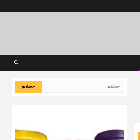
جستجو
برای: