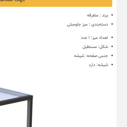
برند
:
متفرقه
دسته‌بندی
:
میز جلومبلی
تعداد میز:
۱ عدد
شکل:
مستطیل
جنس صفحه:
شیشه
شیشه:
دارد
نکات و ترفندها
دکوراسیون مدر
های ایرانی
6 سال قبل