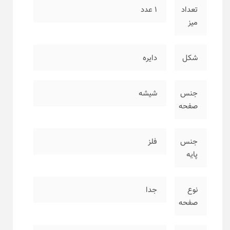
تعداد
۱ عدد
میز
شکل
دایره
جنس
شیشه
صفحه
جنس
فلز
پایه
نوع
جدا
صفحه