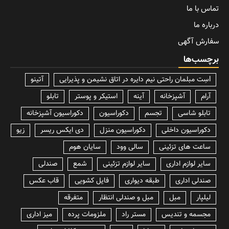
تماس با ما
درباره ما
سفارش آگهی
برچسب‌ها
lسِت مبلمان راحتی نیم دایره در اتاق نشیمن و پذیرایی
آتینو
آرام
آشپزخانه
آینه
استیکر و پوستر
تابلو
تابلو شاسی
تجسم
دکوراسیون
دکوراسیون آشپزخانه
دکوراسیون داخلی
دکوراسیون منزل
دی ایکس ریسر
زیو
ساعت های تزئینی
سالی وود
سایان هوم
سایر لوازم اداری
سایر لوازم تزئینی
شمع
صندلی
صندلی اداری
طبقه دیواری
فایل کشویی
قاب عکس
لیلپار
مبل
مبل و صندلی انتظار
متفرقه
مجسمه و تندیس
مستر راد
ملزومات پرده
میز اداری