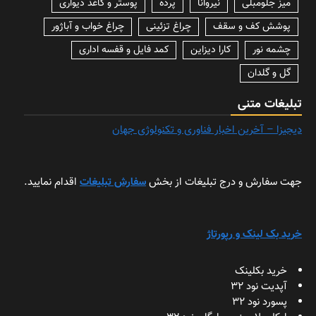
میز جلومبلی
نیروانا
پرده
پوستر و کاغذ دیواری
پوشش کف و سقف
چراغ تزئینی
چراغ خواب و آباژور
چشمه نور
کارا دیزاین
کمد فایل و قفسه اداری
گل و گلدان
تبلیغات متنی
دیجیزا – آخرین اخبار فناوری و تکنولوژی جهان
جهت سفارش و درج تبلیغات از بخش
سفارش تبلیغات
اقدام نمایید.
خرید بک لینک و رپورتاژ
خرید بکلینک
آپدیت نود 32
پسورد نود 32