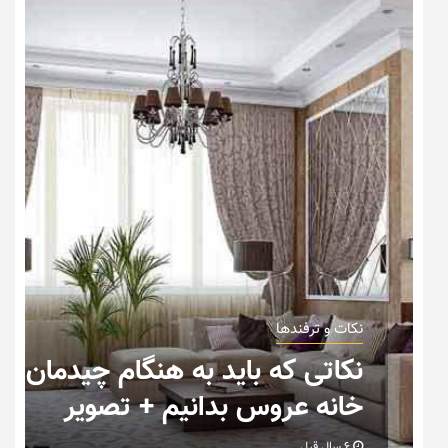
نکات و ترفندها
ب
نکاتی که باید به هنگام چیدمان
خانه عروس بدانیم + تصویر
6 سال قبل