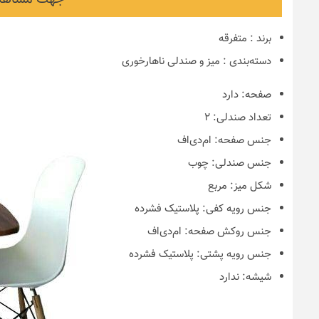
برند
:
متفرقه
دسته‌بندی
:
میز و صندلی ناهارخوری
صفحه:
دارد
تعداد صندلی:
۲
جنس صفحه:
ام‌دی‌اف
جنس صندلی:
چوب
نکات و ترفندها
شکل میز:
مربع
دکوراسیون داخ
ندها
جنس رویه کفی:
پلاستیک فشرده
سیون مدرن در خانه
چیدمان خانه (
جنس روکش صفحه:
ام‌دی‌اف
یرانی
ایده‌ها و عکس‌
جنس رویه پشتی:
پلاستیک فشرده
شیشه:
ندارد
6 سال قبل