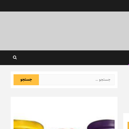
جستجو
برای: