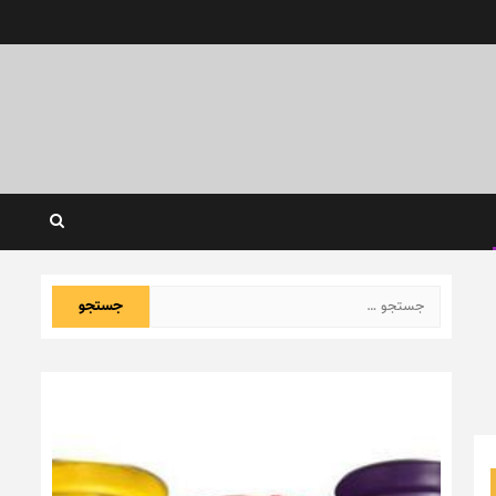
جستجو
برای: