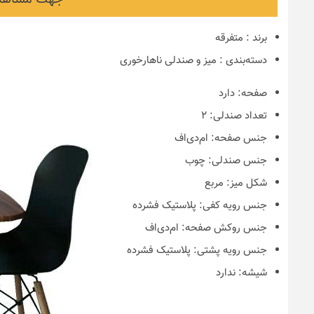
برند
:
متفرقه
دسته‌بندی
:
میز و صندلی ناهارخوری
صفحه:
دارد
تعداد صندلی:
۲
جنس صفحه:
ام‌دی‌اف
جنس صندلی:
چوب
شکل میز:
مربع
نکات و ترفندها
جنس رویه کفی:
پلاستیک فشرده
دکوراسیون مدر
جنس روکش صفحه:
ام‌دی‌اف
های ایرانی
جنس رویه پشتی:
پلاستیک فشرده
شیشه:
ندارد
6 سال قبل