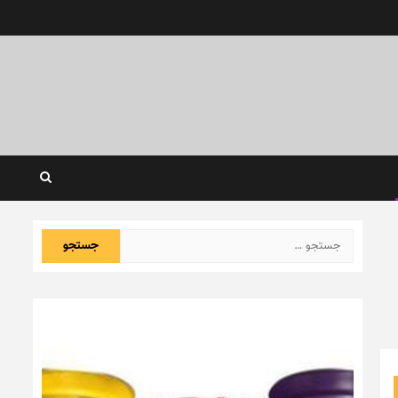
جستجو
برای: