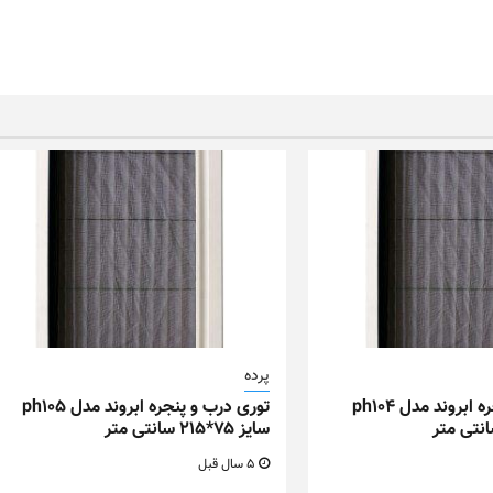
پرده
توری درب و پنجره ابروند مدل ph104
توری درب و پنجره ابروند مدل ph105
سایز ۷۵*۲۱۵ سانتی متر
5 سال قبل