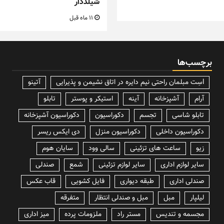
شیلددار
11 ماه قبل
برچسب‌ها
lسِت مبلمان راحتی نیم دایره در اتاق نشیمن و پذیرایی
آتینو
آرام
آشپزخانه
آینه
استیکر و پوستر
تابلو
تابلو شاسی
تجسم
دکوراسیون
دکوراسیون آشپزخانه
دکوراسیون داخلی
دکوراسیون منزل
دی ایکس ریسر
زیو
ساعت های تزئینی
سالی وود
سایان هوم
سایر لوازم اداری
سایر لوازم تزئینی
شمع
صندلی
صندلی اداری
طبقه دیواری
فایل کشویی
قاب عکس
لیلپار
مبل
مبل و صندلی انتظار
متفرقه
مجسمه و تندیس
مستر راد
ملزومات پرده
میز اداری