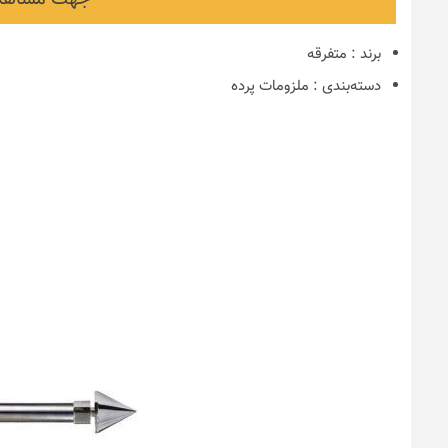
برند
:
متفرقه
دسته‌بندی
:
ملزومات پرده
نکات و ترفندها
دکوراسیون مدر
های ایرانی
6 سال قبل