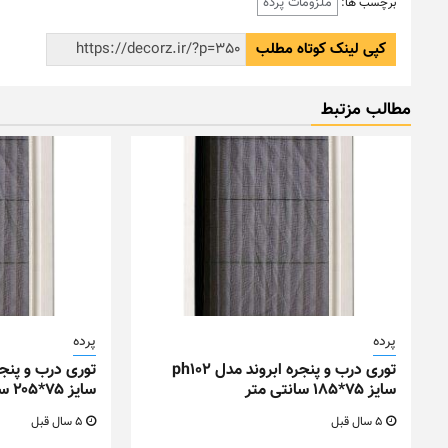
ملزومات پرده
برچسب ها:
کپی لینک کوتاه مطلب
مطالب مزتبط
پرده
پرده
توری درب و پنجره ابروند مدل ph102
سایز ۷۵*۱۸۵ سانتی متر
سایز ۷۵*۲۰۵ سانتی متر
5 سال قبل
5 سال قبل