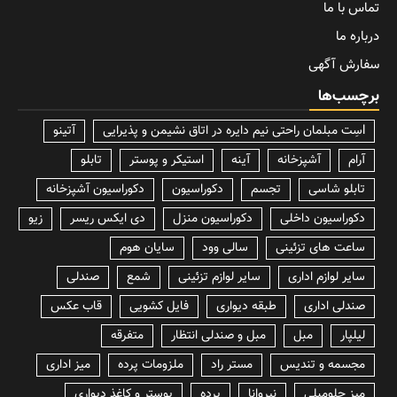
تماس با ما
درباره ما
سفارش آگهی
برچسب‌ها
lسِت مبلمان راحتی نیم دایره در اتاق نشیمن و پذیرایی
آتینو
آرام
آشپزخانه
آینه
استیکر و پوستر
تابلو
تابلو شاسی
تجسم
دکوراسیون
دکوراسیون آشپزخانه
دکوراسیون داخلی
دکوراسیون منزل
دی ایکس ریسر
زیو
ساعت های تزئینی
سالی وود
سایان هوم
سایر لوازم اداری
سایر لوازم تزئینی
شمع
صندلی
صندلی اداری
طبقه دیواری
فایل کشویی
قاب عکس
لیلپار
مبل
مبل و صندلی انتظار
متفرقه
مجسمه و تندیس
مستر راد
ملزومات پرده
میز اداری
میز جلومبلی
نیروانا
پرده
پوستر و کاغذ دیواری