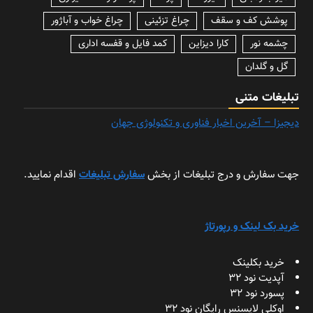
پوشش کف و سقف
چراغ تزئینی
چراغ خواب و آباژور
چشمه نور
کارا دیزاین
کمد فایل و قفسه اداری
گل و گلدان
تبلیغات متنی
دیجیزا – آخرین اخبار فناوری و تکنولوژی جهان
جهت سفارش و درج تبلیغات از بخش
سفارش تبلیغات
اقدام نمایید.
خرید بک لینک و رپورتاژ
خرید بکلینک
آپدیت نود 32
پسورد نود 32
اوکلی لایسنس رایگان نود 32