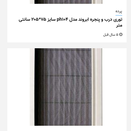
پرده
توری درب و پنجره ابروند مدل ph104 سایز ۷۵*۲۰۵ سانتی
متر
5 سال قبل