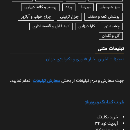
میز جلومبلی
نیروانا
پرده
پوستر و کاغذ دیواری
پوشش کف و سقف
چراغ تزئینی
چراغ خواب و آباژور
چشمه نور
کارا دیزاین
کمد فایل و قفسه اداری
گل و گلدان
تبلیغات متنی
دیجیزا – آخرین اخبار فناوری و تکنولوژی جهان
جهت سفارش و درج تبلیغات از بخش
سفارش تبلیغات
اقدام نمایید.
خرید بک لینک و رپورتاژ
خرید بکلینک
آپدیت نود 32