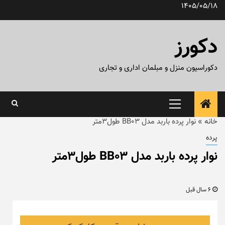
رش
1405/05/18
ه
حتوا
دکورز
دکوراسیون منزل و مبلمان اداری و تجاری
منوی
اصلی
خانه
»
نوار پرده باربد مدل BB03 طول۳متر
پرده
نوار پرده باربد مدل BB03 طول۳متر
6 سال قبل