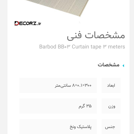
مشخصات فنی
Barbod BB03 Curtain tape 3 meters
مشخصات
ابعاد
۳۰۰×۰.۱×۸ سانتی‌متر
وزن
۳۵ گرم
جنس
پلاستیک ونخ