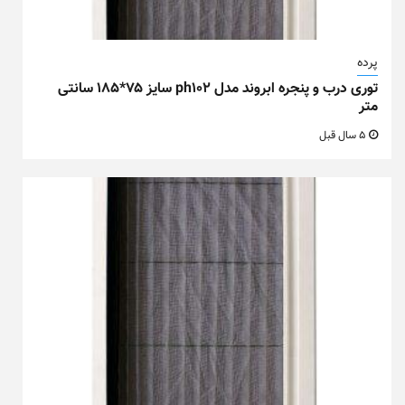
پرده
توری درب و پنجره ابروند مدل ph102 سایز ۷۵*۱۸۵ سانتی
متر
5 سال قبل