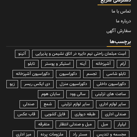
دسترسی سریع
تماس با ما
درباره ما
سفارش آگهی
برچسب‌ها
lسِت مبلمان راحتی نیم دایره در اتاق نشیمن و پذیرایی
آتینو
آرام
آشپزخانه
آینه
استیکر و پوستر
تابلو
تابلو شاسی
تجسم
دکوراسیون
دکوراسیون آشپزخانه
دکوراسیون داخلی
دکوراسیون منزل
دی ایکس ریسر
زیو
ساعت های تزئینی
سالی وود
سایان هوم
سایر لوازم اداری
سایر لوازم تزئینی
شمع
صندلی
صندلی اداری
طبقه دیواری
فایل کشویی
قاب عکس
لیلپار
مبل
مبل و صندلی انتظار
متفرقه
مجسمه و تندیس
مستر راد
ملزومات پرده
میز اداری