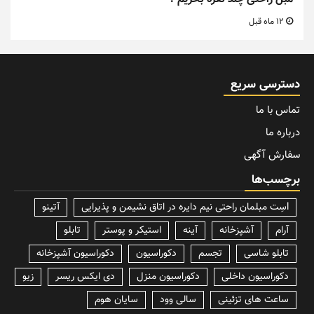
12 ماه قبل
دسترسی سریع
تماس با ما
درباره ما
سفارش آگهی
برچسب‌ها
lسِت مبلمان راحتی نیم دایره در اتاق نشیمن و پذیرایی
آتینو
آرام
آشپزخانه
آینه
استیکر و پوستر
تابلو
تابلو شاسی
تجسم
دکوراسیون
دکوراسیون آشپزخانه
دکوراسیون داخلی
دکوراسیون منزل
دی ایکس ریسر
زیو
ساعت های تزئینی
سالی وود
سایان هوم