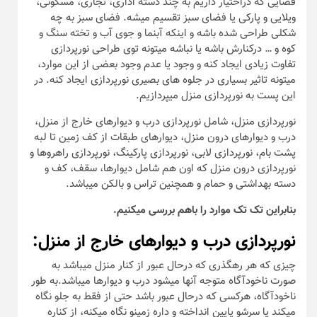
فضایی که دراختیار داریم به چند دسته اداری، تجاری، مسکونی،
ویلایی و پارکی یا فضای سبز تقسیم میشه. فضای سبز به چه
شکلی طراحی شده باشه و اینکه آبنما و جوی آب و تخته سنگ و
کوه و … درکنارش باشه یا نباشه میتونه توی طراحی نورپردازی
تفاوت زیادی ایجاد کنه و وجود یا عدم وجود بعضی از این موارد،
میتونه تاثیر بسیاری در جلوه های بصیری نورپردازی ایجاد کنه. در
این پست به نورپردازی منزل میپردازیم.
نورپردازی منزل، شامل نورپردازی درب و دیوارهای خارج از منزل،
درب و دیوارهای درون منزل، دیوارهای طبقات از کف زمین تا لبه
پشت بام، نورپردازی لابی، نورپردازی پارکینگ، نورپردازی راهروها و
نورپردازی درون منزل که اون هم شامل دیوارها، سقف، کف و
دسته بهداشتی و حمام و همچنین تراس و بالکن میباشد.
بنابراین تک تک موارد را باهم بررسی میکنیم.
نورپردازی درب و دیوارهای خارج از منزل:
چیزی که هر رهگذری که درحال عبور از کنار منزل میباشد به
صورت ناخودآگاه متوجه آنها میشود درب و دیوارها میباشد.به طور
ناخودآگاه، هرکسی که درحال عبور باشد حتی از فقط به جلو نگاه
میکند یا سرشو پایین انداخته و داره زمینو نگاه میکنه، از کناره