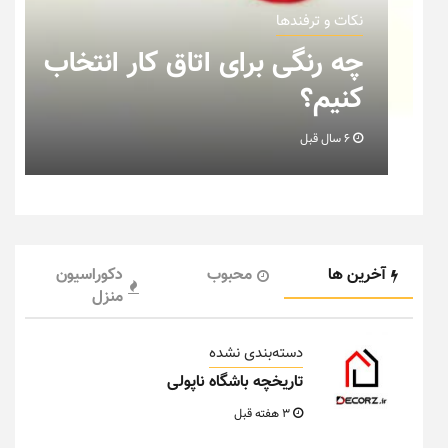
نکات و ترفندها
ب
نکاتی که باید به هنگام چیدمان
خانه عروس بدانیم + تصویر
6 سال قبل
آخرین ها
محبوب
دکوراسیون
منزل
دسته‌بندی نشده
تاریخچه باشگاه ناپولی
3 هفته قبل