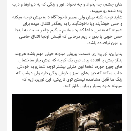
های چشم، چه بخواد و چه نخواد، نور و رنگی که به دیوارها و درب
زده شده رو میبینه.
شاید توجه نکنه بهش ولی ضمیر ناخودآگاه داره بهش توجه میکنه
و حس خوشآیند ویا ناخوشآیند را به رهگذر انتقال میده برای
همینه که بعضی جاها که رد میشیم میگیم چقدر نسبت به اینجا
حس خوبی یا بدی داریم درحالی که قبلش اونجا اتفاق خاصی
برامون نیافتاده باشد.
بنابراین، نورپردازی قسمت بیرونی میتونه خیلی مهم باشه هرچند
بنظز پیش پا افتاده بیاد. توی یک کوچه که توش پراز ساختمان
های جورواجوره، قطعا اون منزلی بیشتر توجه شمارو به خودش
جلب میکنه که دیوارهای تمیز و خوش رنگی داره ولی درشب که
رنگ ها قابل مشاهده نیستن توی تاریکی، این نورپردازیه که
میتونه جلوه بسیار زیبایی خلق کنه.