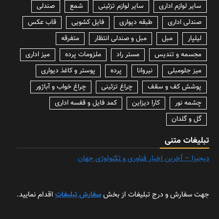
سایر لوازم اداری
سایر لوازم تزئینی
شمع
صندلی
صندلی اداری
طبقه دیواری
فایل کشویی
قاب عکس
لیلپار
مبل
مبل و صندلی انتظار
متفرقه
مجسمه و تندیس
مستر راد
ملزومات پرده
میز اداری
میز جلومبلی
نیروانا
پرده
پوستر و کاغذ دیواری
پوشش کف و سقف
چراغ تزئینی
چراغ خواب و آباژور
چشمه نور
کارا دیزاین
کمد فایل و قفسه اداری
گل و گلدان
تبلیغات متنی
دیجیزا – آخرین اخبار فناوری و تکنولوژی جهان
جهت سفارش و درج تبلیغات از بخش
سفارش تبلیغات
اقدام نمایید.