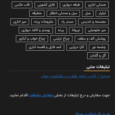
صندلی اداری
طبقه دیواری
فایل کشویی
قاب عکس
لیلپار
مبل
مبل و صندلی انتظار
متفرقه
مجسمه و تندیس
مستر راد
ملزومات پرده
میز اداری
میز جلومبلی
نیروانا
پرده
پوستر و کاغذ دیواری
پوشش کف و سقف
چراغ تزئینی
چراغ خواب و آباژور
چشمه نور
کارا دیزاین
کمد فایل و قفسه اداری
گل و گلدان
تبلیغات متنی
دیجیزا – آخرین اخبار فناوری و تکنولوژی جهان
جهت سفارش و درج تبلیغات از بخش
سفارش تبلیغات
اقدام نمایید.
خرید بک لینک و رپورتاژ