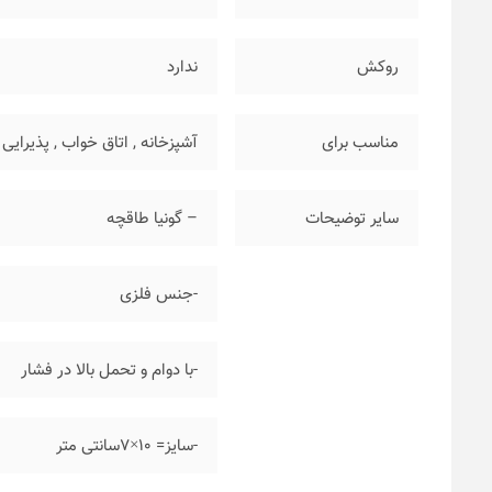
روکش
ندارد
مناسب برای
آشپزخانه
,
اتاق خواب
,
پذیرایی
سایر توضیحات
– گونیا طاقچه
-جنس فلزی
-با دوام و تحمل بالا در فشار
-سایز= ۱۰×۷سانتی متر