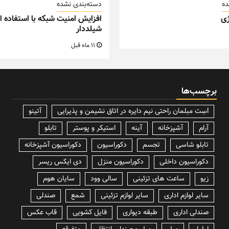
ده
دسته‌بندی نشده
ی
افزایش امنیت شبکه با استفاده از
شیلددار
11 ماه قبل
برچسب‌ها
lسِت مبلمان راحتی نیم دایره در اتاق نشیمن و پذیرایی
آتینو
آرام
آشپزخانه
آینه
استیکر و پوستر
تابلو
تابلو شاسی
تجسم
دکوراسیون
دکوراسیون آشپزخانه
دکوراسیون داخلی
دکوراسیون منزل
دی ایکس ریسر
زیو
ساعت های تزئینی
سالی وود
سایان هوم
سایر لوازم اداری
سایر لوازم تزئینی
شمع
صندلی
صندلی اداری
طبقه دیواری
فایل کشویی
قاب عکس