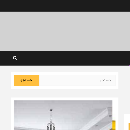
جستجو
برای: