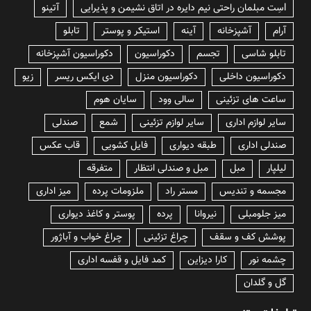
lسِت مبلمان راحتی نیم دایره در اتاق نشیمن و پذیرایی
آتینو
آرام
آشپزخانه
آینه
استیکر و پوستر
تابلو
تابلو شاسی
تجسم
دکوراسیون
دکوراسیون آشپزخانه
دکوراسیون داخلی
دکوراسیون منزل
دی ایکس ریسر
زیو
ساعت های تزئینی
سالی وود
سایان هوم
سایر لوازم اداری
سایر لوازم تزئینی
شمع
صندلی
صندلی اداری
طبقه دیواری
فایل کشویی
قاب عکس
لیلپار
مبل
مبل و صندلی انتظار
متفرقه
مجسمه و تندیس
مستر راد
ملزومات پرده
میز اداری
میز جلومبلی
نیروانا
پرده
پوستر و کاغذ دیواری
پوشش کف و سقف
چراغ تزئینی
چراغ خواب و آباژور
چشمه نور
کارا دیزاین
کمد فایل و قفسه اداری
گل و گلدان