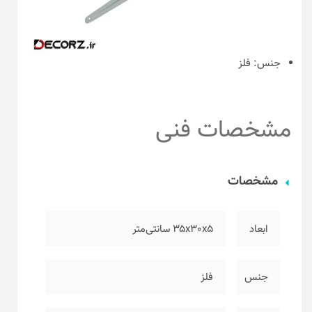
جنس:
فلز
مشخصات فنی
مشخصات
ابعاد
۳۵x30x5 سانتی‌متر
جنس
فلز