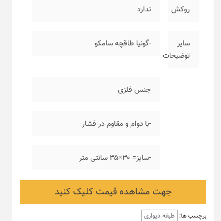
روکش
ندارد
سایر
-گونیا طاقچه سامکو
توضیحات
جنس فلزی
-با دوام و مقاوم در فشار
-سایز= ۳۰×۳۵ سانتی متر
جهت مشاهده قیمت کلیک کنید
طبقه دیواری
برچسب ها: