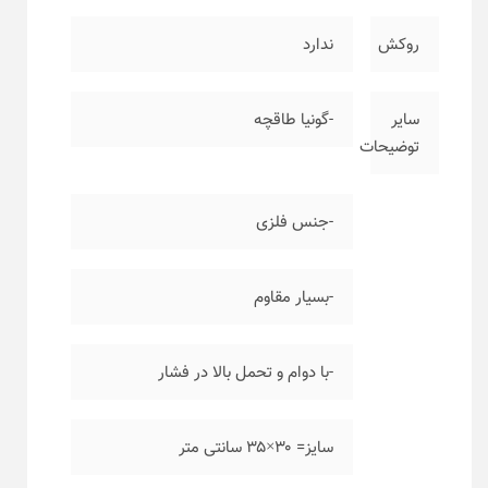
روکش
ندارد
سایر
-گونیا طاقچه
توضیحات
-جنس فلزی
-بسیار مقاوم
-با دوام و تحمل بالا در فشار
سایز= ۳۰×۳۵ سانتی متر