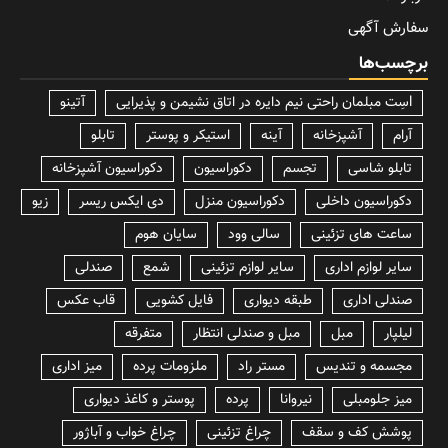
سفارش آگهی
برچسب‌ها
lسِت مبلمان راحتی نیم دایره در اتاق نشیمن و پذیرایی
آتینو
آرام
آشپزخانه
آینه
استیکر و پوستر
تابلو
تابلو شاسی
تجسم
دکوراسیون
دکوراسیون آشپزخانه
دکوراسیون داخلی
دکوراسیون منزل
دی ایکس ریسر
زیو
ساعت های تزئینی
سالی وود
سایان هوم
سایر لوازم اداری
سایر لوازم تزئینی
شمع
صندلی
صندلی اداری
طبقه دیواری
فایل کشویی
قاب عکس
لیلپار
مبل
مبل و صندلی انتظار
متفرقه
مجسمه و تندیس
مستر راد
ملزومات پرده
میز اداری
میز جلومبلی
نیروانا
پرده
پوستر و کاغذ دیواری
پوشش کف و سقف
چراغ تزئینی
چراغ خواب و آباژور