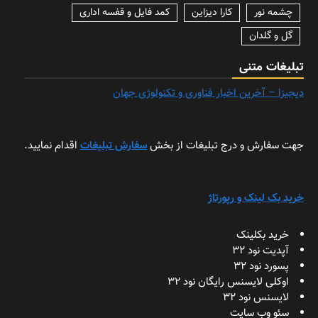
چشمه نور
کارا دیزاین
کمد فایل و قفسه اداری
گل و گلدان
تبلیغات متنی
دیجیزا – آخرین اخبار فناوری و تکنولوژی جهان
جهت سفارش و درج تبلیغات از بخش
سفارش تبلیغات
اقدام نمایید.
خرید بک لینک و رپورتاژ
خرید بکلینک
آپدیت نود 32
پسورد نود 32
اوکلی لایسنس رایگان نود 32
لایسنس نود 32
سئو وب سایت