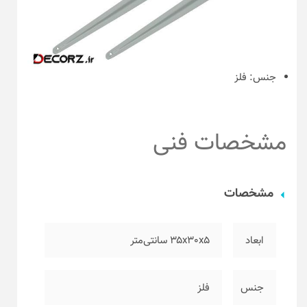
جنس:
فلز
مشخصات فنی
مشخصات
ابعاد
۳۵x30x5 سانتی‌متر
جنس
فلز