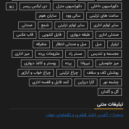
دکوراسیون داخلی
دکوراسیون منزل
دی ایکس ریسر
زیو
ساعت های تزئینی
سالی وود
سایان هوم
سایر لوازم اداری
سایر لوازم تزئینی
شمع
صندلی
صندلی اداری
طبقه دیواری
فایل کشویی
قاب عکس
لیلپار
مبل
مبل و صندلی انتظار
متفرقه
مجسمه و تندیس
مستر راد
ملزومات پرده
میز اداری
میز جلومبلی
نیروانا
پرده
پوستر و کاغذ دیواری
پوشش کف و سقف
چراغ تزئینی
چراغ خواب و آباژور
چشمه نور
کارا دیزاین
کمد فایل و قفسه اداری
گل و گلدان
تبلیغات متنی
دیجیزا – آخرین اخبار فناوری و تکنولوژی جهان