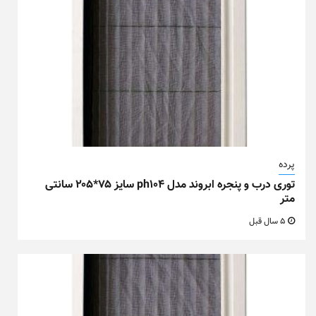
پرده
توری درب و پنجره ابروند مدل ph104 سایز ۷۵*۲۰۵ سانتی
متر
5 سال قبل