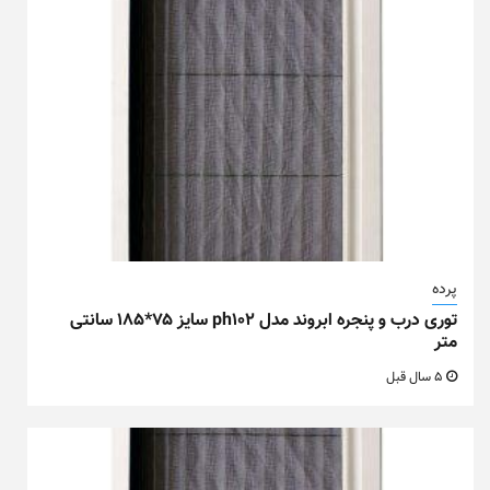
پرده
توری درب و پنجره ابروند مدل ph102 سایز ۷۵*۱۸۵ سانتی
متر
5 سال قبل