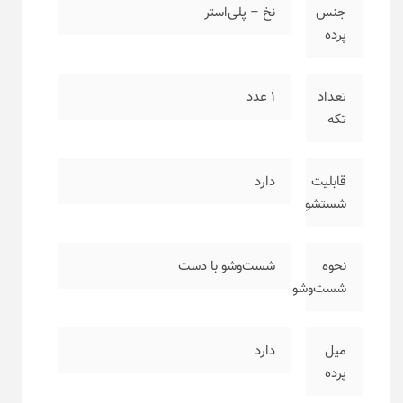
جنس
نخ – پلی‌استر
پرده
تعداد
۱ عدد
تکه
قابلیت
دارد
شستشو
نحوه
شست‌وشو با دست
شست‌وشو
میل
دارد
پرده