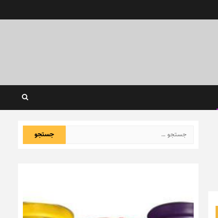
جستجو
برای: