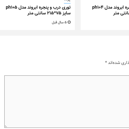
توری درب و پنجره ابروند مدل ph104
توری درب و پنجره ابروند مدل ph105
سایز ۷۵*۲۱۵ سانتی متر
5 سال قبل
اری شده‌اند
*