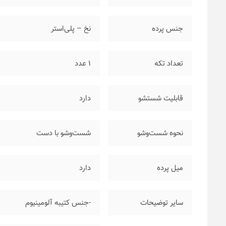
جنس پرده
نخ – پلی‌استر
تعداد تکه
۱ عدد
قابلیت شستشو
دارد
نحوه شست‌وشو
شست‌وشو با دست
میل پرده
دارد
سایر توضیحات
-جنس کتیبه آلومینیوم