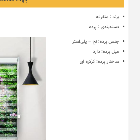
برند
:
متفرقه
دسته‌بندی
:
پرده
جنس پرده:
نخ – پلی‌استر
میل پرده:
دارد
ساختار پرده:
کرکره ای
نکات و ترفندها
دکوراسیون مدر
های ایرانی
6 سال قبل