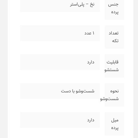
جنس
نخ – پلی‌استر
پرده
تعداد
۱ عدد
تکه
قابلیت
دارد
شستشو
نحوه
شست‌وشو با دست
شست‌وشو
میل
دارد
پرده