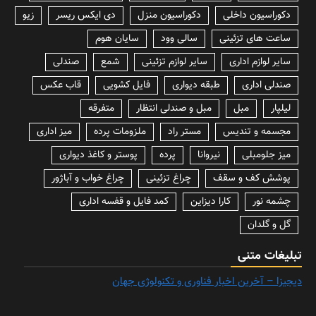
دکوراسیون داخلی
دکوراسیون منزل
دی ایکس ریسر
زیو
ساعت های تزئینی
سالی وود
سایان هوم
سایر لوازم اداری
سایر لوازم تزئینی
شمع
صندلی
صندلی اداری
طبقه دیواری
فایل کشویی
قاب عکس
لیلپار
مبل
مبل و صندلی انتظار
متفرقه
مجسمه و تندیس
مستر راد
ملزومات پرده
میز اداری
میز جلومبلی
نیروانا
پرده
پوستر و کاغذ دیواری
پوشش کف و سقف
چراغ تزئینی
چراغ خواب و آباژور
چشمه نور
کارا دیزاین
کمد فایل و قفسه اداری
گل و گلدان
تبلیغات متنی
دیجیزا – آخرین اخبار فناوری و تکنولوژی جهان