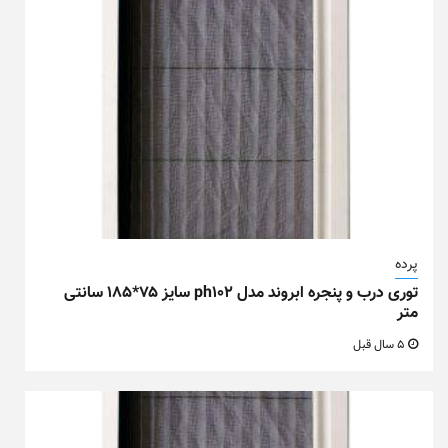
پرده
توری درب و پنجره ابروند مدل ph102 سایز ۷۵*۱۸۵ سانتی
متر
5 سال قبل