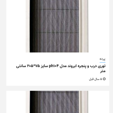
پرده
توری درب و پنجره ابروند مدل ph104 سایز ۷۵*۲۰۵ سانتی
متر
5 سال قبل