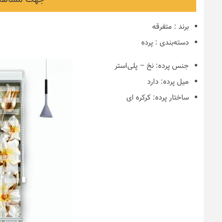
برند
:
متفرقه
دسته‌بندی
:
پرده
جنس پرده:
نخ – پلی‌استر
میل پرده:
دارد
ساختار پرده:
کرکره ای
نکات و ترفندها
دکوراسیون مدر
های ایرانی
6 سال قبل