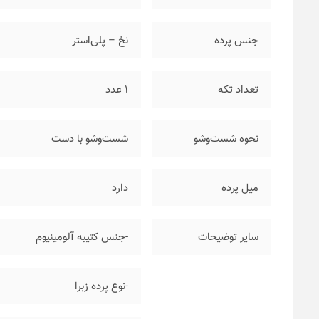
جنس پرده
نخ – پلی‌استر
تعداد تکه
۱ عدد
نحوه شست‌وشو
شست‌وشو با دست
میل پرده
دارد
سایر توضیحات
-جنس کتیبه آلومینیوم
-نوع پرده زبرا