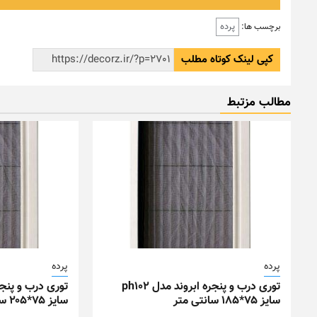
پرده
برچسب ها:
کپی لینک کوتاه مطلب
مطالب مزتبط
پرده
پرده
توری درب و پنجره ابروند مدل ph102
سایز ۷۵*۱۸۵ سانتی متر
سایز ۷۵*۲۰۵ سانتی متر