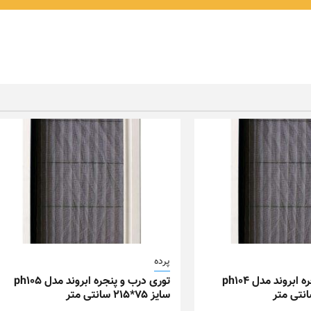
پرده
توری درب و پنجره ابروند مدل ph104
توری درب و پنجره ابروند مدل ph105
سایز ۷۵*۲۱۵ سانتی متر