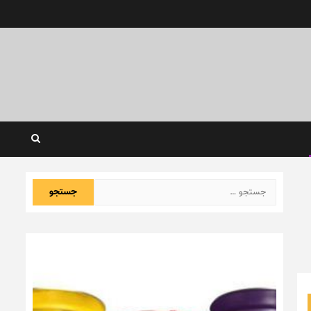
جستجو
برای: