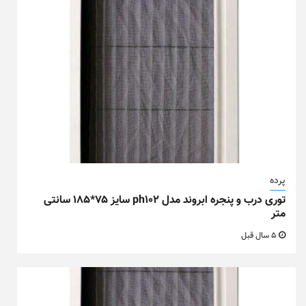
پرده
توری درب و پنجره ابروند مدل ph102 سایز ۷۵*۱۸۵ سانتی
متر
5 سال قبل