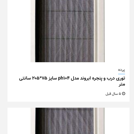
پرده
توری درب و پنجره ابروند مدل ph104 سایز ۷۵*۲۰۵ سانتی
متر
5 سال قبل