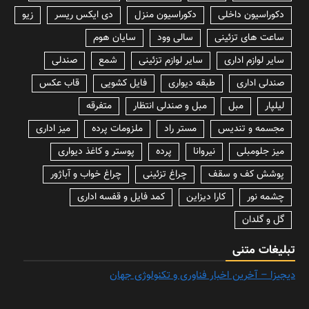
دکوراسیون داخلی
دکوراسیون منزل
دی ایکس ریسر
زیو
ساعت های تزئینی
سالی وود
سایان هوم
سایر لوازم اداری
سایر لوازم تزئینی
شمع
صندلی
صندلی اداری
طبقه دیواری
فایل کشویی
قاب عکس
لیلپار
مبل
مبل و صندلی انتظار
متفرقه
مجسمه و تندیس
مستر راد
ملزومات پرده
میز اداری
میز جلومبلی
نیروانا
پرده
پوستر و کاغذ دیواری
پوشش کف و سقف
چراغ تزئینی
چراغ خواب و آباژور
چشمه نور
کارا دیزاین
کمد فایل و قفسه اداری
گل و گلدان
تبلیغات متنی
دیجیزا – آخرین اخبار فناوری و تکنولوژی جهان