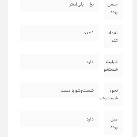
جنس
نخ – پلی‌استر
پرده
تعداد
۱ عدد
تکه
قابلیت
دارد
شستشو
نحوه
شست‌وشو با دست
شست‌وشو
میل
دارد
پرده